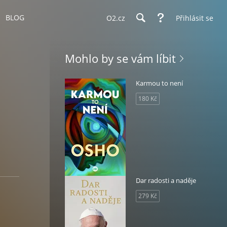
BLOG
O2.cz
Přihlásit se
Mohlo by se vám líbit
Karmou to není
180 Kč
Dar radosti a naděje
279 Kč