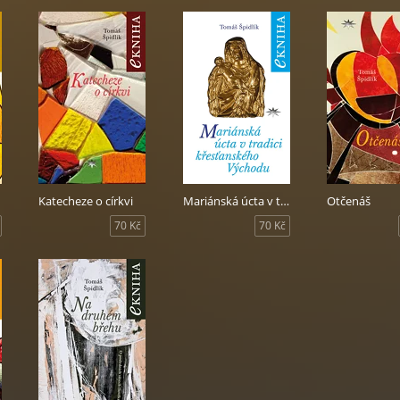
Katecheze o církvi
Mariánská úcta v tradici křesťanského Východu
Otčenáš
70 Kč
70 Kč