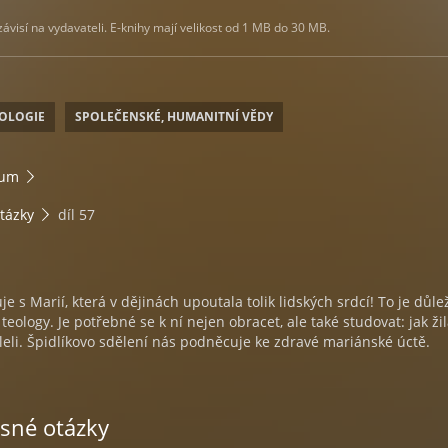
visí na vydavateli. E-knihy mají velikost od 1 MB do 30 MB.
EOLOGIE
SPOLEČENSKÉ, HUMANITNÍ VĚDY
ium
tázky
díl 57
 s Marií, která v dějinách upoutala tolik lidských srdcí! To je důle
eology. Je potřebné se k ní nejen obracet, ale také studovat: jak ži
ysleli. Špidlíkovo sdělení nás podněcuje ke zdravé mariánské úctě.
asné otázky