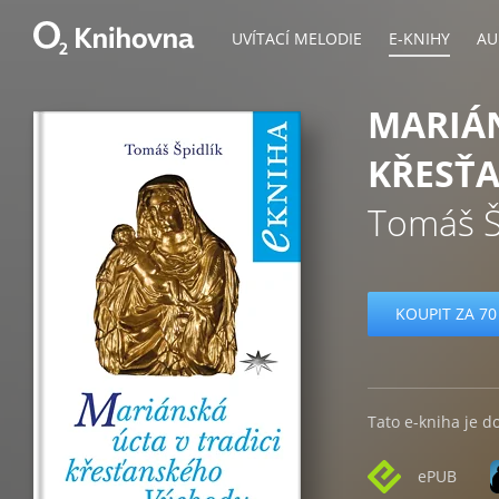
UVÍTACÍ MELODIE
E-KNIHY
AU
MARIÁN
KŘESŤ
Tomáš Š
KOUPIT ZA 70
Tato e-kniha je d
ePUB