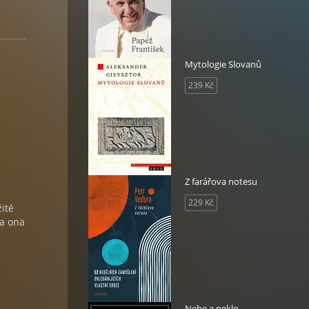
Mytologie Slovanů
239 Kč
Z farářova notesu
229 Kč
žité
la ona
Nebe a peklo