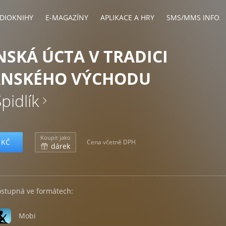
DIOKNIHY
E-MAGAZÍNY
APLIKACE A HRY
SMS/MMS INFO
SKÁ ÚCTA V TRADICI
ANSKÉHO VÝCHODU
pidlík
Koupit jako
 KČ
Cena včetně DPH
dárek
ostupná ve formátech:
Mobi