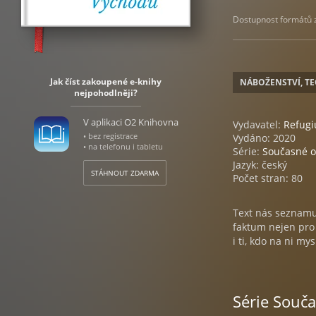
Dostupnost formátů zá
Jak číst zakoupené e-knihy
NÁBOŽENSTVÍ, T
nejpohodlněji?
V aplikaci O2 Knihovna
Vydavatel:
Refug
• bez registrace
Vydáno: 2020
• na telefonu i tabletu
Série:
Současné o
Jazyk: český
STÁHNOUT ZDARMA
Počet stran: 80
Text nás seznamuje
faktum nejen pro t
i ti, kdo na ni m
Série Souč