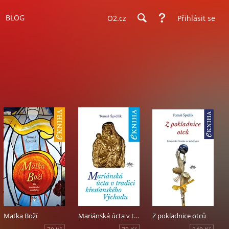
BLOG
O2.cz
Přihlásit se
Matka Boží
Mariánská úcta v tradici křesťanského Východu
Z pokladnice otců