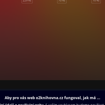
229 Kč
70 Kč
70 Kč
ovna
Další zábava
Oneplay