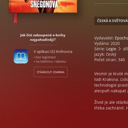
ČESKÁ A SVĚTOVÁ
Jak číst zakoupené e-knihy
Vydavatel:
Epoch
nejpohodlněji?
Vydáno: 2020
Série:
Legie
díl
V aplikaci O2 Knihovna
Jazyk: český
• bez registrace
Počet stran: 340
• na telefonu i tabletu
STÁHNOUT ZDARMA
Vesmír je kruté mí
lodi Kraksna. Li
technologie prast
alespoň nakopat 
Život je ale otáz
třeba zachránit.
když při tom prac
tendenci se poně