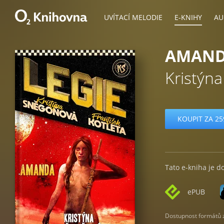
UVÍTACÍ MELODIE
E-KNIHY
AU
AMAN
Kristýn
KOUPIT ZA 25
Tato e-kniha je d
ePUB
Dostupnost formátů zá