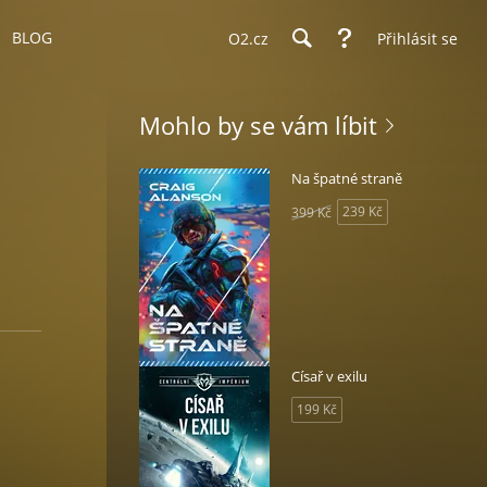
BLOG
O2.cz
Přihlásit se
Mohlo by se vám líbit
Na špatné straně
239 Kč
399 Kč
Císař v exilu
199 Kč