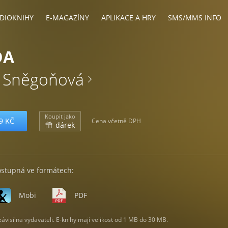
DIOKNIHY
E-MAGAZÍNY
APLIKACE A HRY
SMS/MMS INFO
DA
a Sněgoňová
Koupit jako
9 KČ
Cena včetně DPH
dárek
ostupná ve formátech:
Mobi
PDF
visí na vydavateli. E-knihy mají velikost od 1 MB do 30 MB.