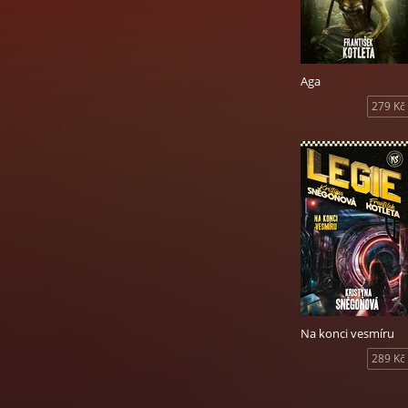
Aga
279 Kč
Na konci vesmíru
289 Kč