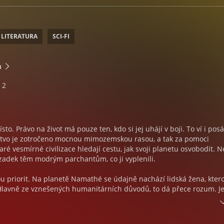
 LITERATURA
SCI-FI
a
 2
sto. Právo na život má pouze ten, kdo si jej uhájí v boji. To ví i pos
dstvo je zotročeno mocnou mimozemskou rasou, a tak za pomoci
aré vesmírné civilizace hledají cestu, jak svoji planetu osvobodit. 
zadek těm modrým parchantům, co ji vyplenili.
kou priorit. Na planetě Namathé se údajně nachází lidská žena, kter
 Hlavně ze vznešených humanitárních důvodů, to dá přece rozum. J
ujete pro mimozemského mafiána, co vypadá jako slepice, mají věc
kud komplikovat.