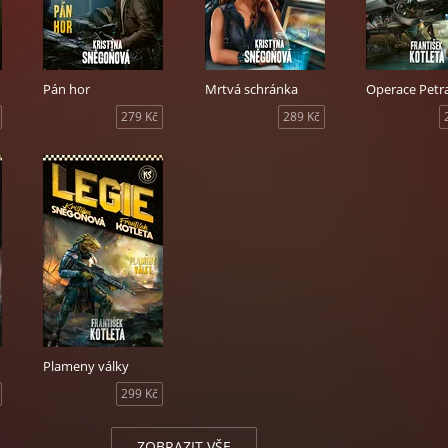
Pán hor
Mrtvá schránka
Operace Petr
279 Kč
289 Kč
Plameny války
299 Kč
ZOBRAZIT VŠE