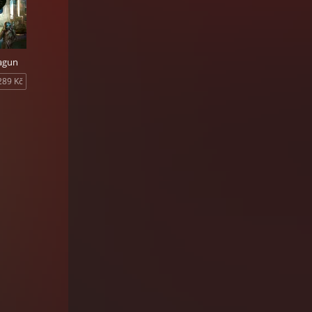
agun
289 Kč