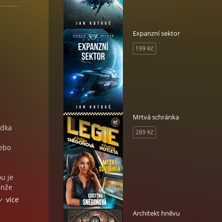
Expanzní sektor
199 Kč
Mrtvá schránka
ádka
289 Kč
Nebo
ou je
enže
i
více
Architekt hněvu