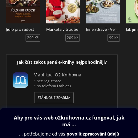
Jídlo pro radost
Markéta v troubě
Jíme zdravě - Velikonoční speciál
299 Kč
209 Kč
99 Kč
Jak číst zakoupené e-knihy nejpohodlněji?
V aplikaci O2 Knihovna
• bez registrace
• na telefonu i tabletu
STÁHNOUT ZDARMA
Obsah ke stažení