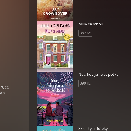
Mluv se mnou
382 Kč
Noc, kdy jsme se potkali
399 Kč
 ruce
sah
Sklenky a doteky