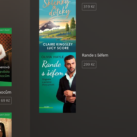
319 Kč
Rande s šéfem
299 Kč
ánocům
69 Kč