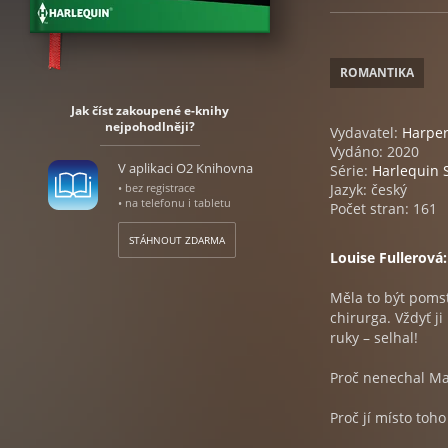
ROMANTIKA
Jak číst zakoupené e-knihy
nejpohodlněji?
Vydavatel:
Harper
Vydáno: 2020
V aplikaci O2 Knihovna
Série:
Harlequin S
• bez registrace
Jazyk: český
• na telefonu i tabletu
Počet stran: 161
STÁHNOUT ZDARMA
Louise Fullerová
Měla to být pomst
chirurga. Vždyť j
ruky – selhal!
Proč nenechal Mar
Proč jí místo toh