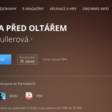
DIOKNIHY
E-MAGAZÍNY
APLIKACE A HRY
SMS/MMS INFO
A PŘED OLTÁŘEM
ullerová
Koupit jako
 KČ
Cena včetně DPH
dárek
ostupná ve formátech:
Mobi
PDF
visí na vydavateli. E-knihy mají velikost od 1 MB do 30 MB.