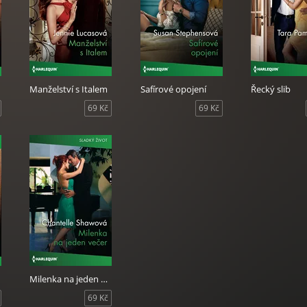
Manželství s Italem
Safírové opojení
Řecký slib
69 Kč
69 Kč
Milenka na jeden večer
69 Kč