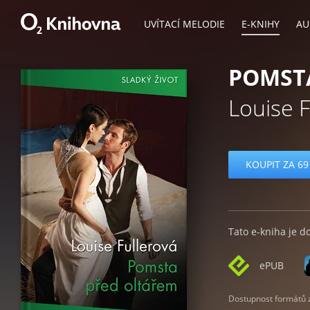
UVÍTACÍ MELODIE
E-KNIHY
AU
POMST
Louise F
KOUPIT ZA 69
Tato e-kniha je d
ePUB
Dostupnost formátů zá