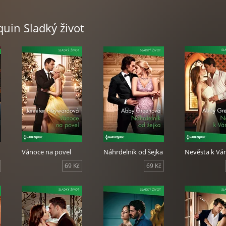
quin Sladký život
Vánoce na povel
Náhrdelník od šejka
Nevěsta k V
69 Kč
69 Kč