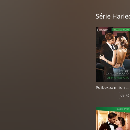
Série Harle
Polibek za milion dolarů
69 Kč