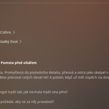
Collins
ladký život
: Pomsta před oltářem
a. Promyšlená do posledního detailu, přesná a ostrá jako skalpel v
i Max plánoval celých deset let! A potom, když už měl úspěch na do
got trpět tak, jak nechala trpět ona jeho?
o požádal, aby se za něj
provdala
?!