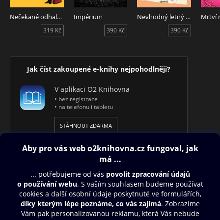
Nečekané odhalení
Impérium
Nevhodný letný románik
Mrtví 
319 Kč
390 Kč
390 Kč
Jak číst zakoupené e-knihy nejpohodlněji?
V aplikaci O2 Knihovna
• bez registrace
• na telefonu i tabletu
STÁHNOUT ZDARMA
Obsah ke stažení
Moje O2 Knihovna