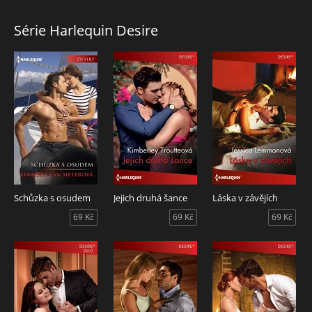
Série Harlequin Desire
Schůzka s osudem
Jejich druhá šance
Láska v závějích
69 Kč
69 Kč
69 Kč