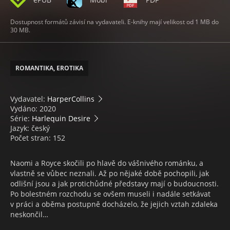
Dostupnost formátů závisí na vydavateli. E-knihy mají velikost od 1 MB do
30 MB.
ROMANTIKA, EROTIKA
Vydavatel:
HarperCollins
Vydáno: 2020
Série:
Harlequin Desire
Jazyk: český
Počet stran: 152
Naomi a Royce skočili po hlavě do vášnivého románku, a
vlastně se vůbec neznali. Až po nějaké době pochopili, jak
odlišní jsou a jak protichůdné představy mají o budoucnosti.
Po bolestném rozchodu se ovšem museli i nadále setkávat
v práci a oběma postupně docházelo, že jejich vztah zdaleka
neskončil…