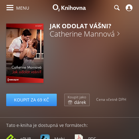
MENU
JAK ODOLAT VÁŠNI?
Catherine Mannová
Koupit jako
KOUPIT ZA 69 KČ
Cena včetně DPH
dárek
Tato e-kniha je dostupná ve formátech:
ePUB
Mobi
PDF