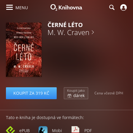
MENU
ČERNÉ LÉTO
M. W. Craven
Koupit jako
KOUPIT ZA 319 KČ
Cena včetně DPH
dárek
Tato e-kniha je dostupná ve formátech:
ePUB
Mobi
PDF