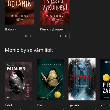
Botanik
Křeslo vykoupení
319 Kč
399 Kč
Mohlo by se vám líbit
Údolí
Klan
Zjevení
Profil 