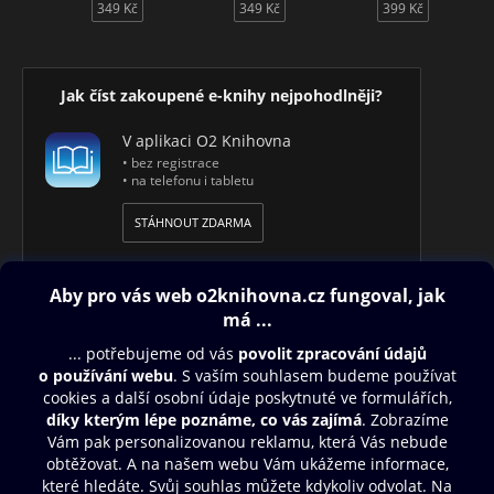
349 Kč
349 Kč
399 Kč
Jak číst zakoupené e-knihy nejpohodlněji?
V aplikaci O2 Knihovna
• bez registrace
• na telefonu i tabletu
STÁHNOUT ZDARMA
Obsah ke stažení
Moje O2 Knihovna
Další zábava