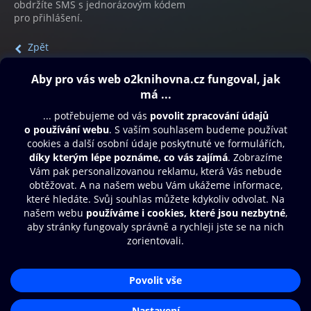
obdržíte SMS s jednorázovým kódem
pro přihlášení.
Zpět
Obsah ke stažení
Moje O2 Knihovna
Další zábava
© O2 Czech Republic a.s.
Nákupní řád
Přístupnost
Aplikace O2 Knihovna
Zásady zpracování osobních údajů