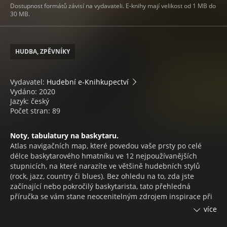
Dostupnost formátů závisí na vydavateli. E-knihy mají velikost od 1 MB do
30 MB.
HUDBA, ZPĚVNÍKY
Vydavatel:
Hudební e-Knihkupectví
Vydáno: 2020
Jazyk: český
Počet stran: 89
Noty, tabulatury na baskytaru.
Atlas navigačních map, které povedou vaše prsty po celé
délce baskytarového hmatníku ve 12 nejpoužívanějších
stupnicích, na které narazíte ve většině hudebních stylů
(rock, jazz, country či blues). Bez ohledu na to, zda jste
začínající nebo pokročilý baskytarista, tato přehledná
příručka se vám stane neocenitelným zdrojem inspirace při
tvorbě vašich vlastních baskytarových sól a riffů. Součástí
více
publikace je bonus ve formě demonstračních ukázek všech
stupnic ve formátu Mp3.