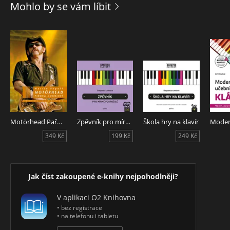
Mohlo by se vám líbit
ZVUKOVÁ UKÁZKA stupnice pentatonická C dur
ZVUKOVÁ UKÁZKA stupnice bluesová C
Motörhead Pařmeni a rebelové
Zpěvník pro mírně pokročilé
Škola hry na klavír
349 Kč
199 Kč
249 Kč
Jak číst zakoupené e-knihy nejpohodlněji?
V aplikaci O2 Knihovna
• bez registrace
• na telefonu i tabletu