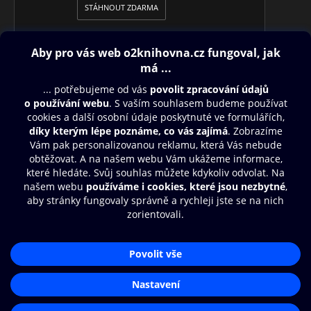
STÁHNOUT ZDARMA
Obsah ke stažení
Moje O2 Knihovna
Další zábava
© O2 Czech Republic a.s.
Nákupní řád
Přístupnost
Aplikace O2 Knihovna
Zásady zpracování osobních údajů
Čti a poslouchej své e-knihy a
Cookies
audioknihy rychleji a pohodlněji.
Nastavení cookies