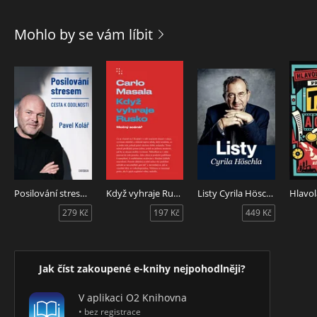
Mohlo by se vám líbit
Posilování stresem - Cesta k odolnosti
Když vyhraje Rusko
Listy Cyrila Höschla
279 Kč
197 Kč
449 Kč
Jak číst zakoupené e-knihy nejpohodlněji?
V aplikaci O2 Knihovna
• bez registrace