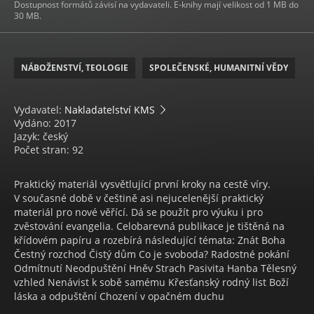
Dostupnost formátů závisí na vydavateli. E-knihy mají velikost od 1 MB do
30 MB.
NÁBOŽENSTVÍ, TEOLOGIE
SPOLEČENSKÉ, HUMANITNÍ VĚDY
Vydavatel:
Nakladatelství KMS
Vydáno: 2017
Jazyk: český
Počet stran: 92
Praktický materiál vysvětlující první kroky na cestě víry.
V současné době v češtině asi nejucelenější praktický
materiál pro nové věřící. Dá se použít pro výuku i pro
zvěstování evangelia. Celobarevná publikace je tištěná na
křídovém papíru a rozebírá následující témata: Znát Boha
Čestný rozchod Čistý dům Co je svoboda? Radostné pokání
Odmítnutí Neodpuštění Hněv Strach Pasivita Hanba Tělesný
vzhled Nenávist k sobě samému Křesťanský rodný list Boží
láska a odpuštění Chození v opačném duchu