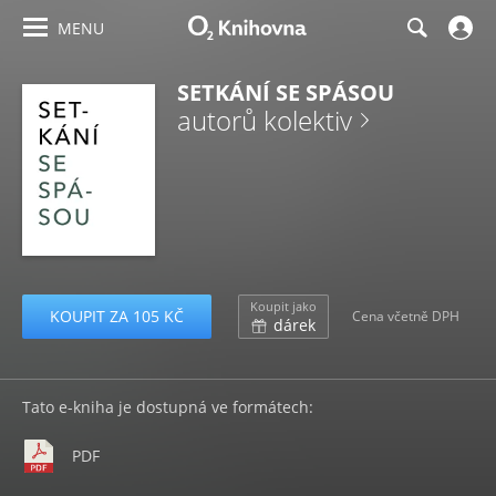
MENU
SETKÁNÍ SE SPÁSOU
autorů kolektiv
Koupit jako
KOUPIT ZA 105 KČ
Cena včetně DPH
dárek
Tato e-kniha je dostupná ve formátech:
PDF