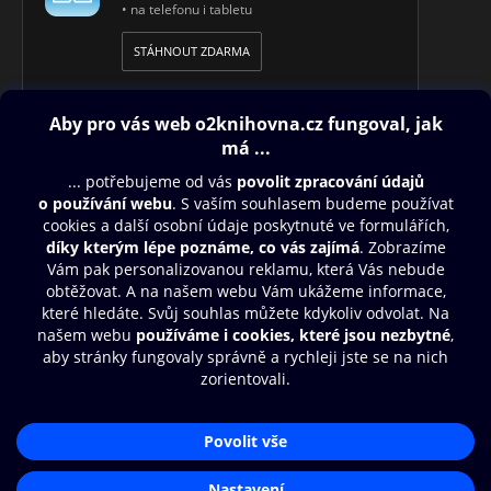
• na telefonu i tabletu
STÁHNOUT ZDARMA
Obsah ke stažení
Moje O2 Knihovna
Další zábava
© O2 Czech Republic a.s.
Nákupní řád
Přístupnost
Aplikace O2 Knihovna
Zásady zpracování osobních údajů