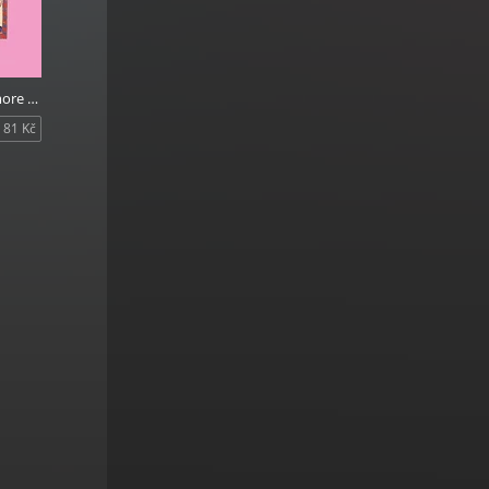
Traktát De amore ve světle dvorské kultury
81 Kč