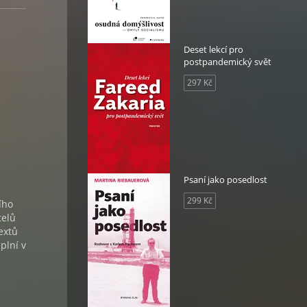
Deset lekcí pro
postpandemický svět
297 Kč
Psaní jako posedlost
299 Kč
ího
telů
extů
plní v