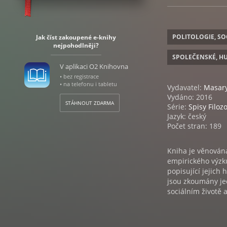
POLITOLOGIE, SO
Jak číst zakoupené e-knihy
nejpohodlněji?
SPOLEČENSKÉ, H
V aplikaci O2 Knihovna
• bez registrace
• na telefonu i tabletu
Vydavatel:
Masary
Vydáno: 2016
STÁHNOUT ZDARMA
Série:
Spisy Filoz
Jazyk: český
Počet stran: 189
Kniha je věnován
empirického výzku
popisující jejich
jsou zkoumány je
sociálním životě 