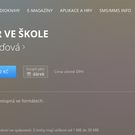
DIOKNIHY
E-MAGAZÍNY
APLIKACE A HRY
SMS/MMS INFO
 VE ŠKOLE
eďová
Koupit jako
2 KČ
Cena včetně DPH
dárek
ostupná ve formátech:
visí na vydavateli. E-knihy mají velikost od 1 MB do 30 MB.