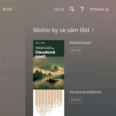
BLOG
O2.cz
Přihlásit se
Mohlo by se vám líbit
Osudová past
497 Kč
Osudná domýšlivost
250 Kč