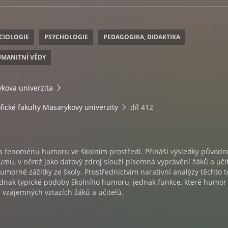
CIOLOGIE
PSYCHOLOGIE
PEDAGOGIKA, DIDAKTIKA
UMANITNÍ VĚDY
kova univerzita
ofické fakulty Masarykovy univerzity
díl 412
a fenoménu humoru ve školním prostředí. Přináší výsledky původn
mu, v němž jako datový zdroj slouží písemná vyprávění žáků a uči
 humorné zážitky ze školy. Prostřednictvím narativní analýzy těchto t
dnak typické podoby školního humoru, jednak funkce, které humor 
a vzájemných vztazích žáků a učitelů.