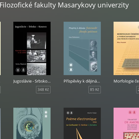
 Filozofické fakulty Masarykovy univerzity
stup
Jugoslávie - Srbsko - Kosovo
Příspěvky k dějinám francouzské filozofie společnosti
348 Kč
85 Kč