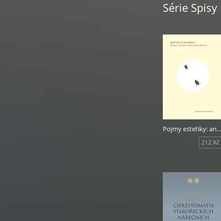
Série Spisy
Pojmy estetiky: analytický pří
212 Kč