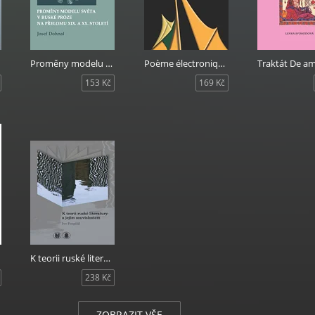
Proměny modelu světa v ruské próze na přelomu XIX. a XX. století
Poème électronique. 1958. Le Corbusier - E. Varèse - I. Xenakis
153 Kč
169 Kč
K teorii ruské literatury a jejím souvislostem
238 Kč
ZOBRAZIT VŠE