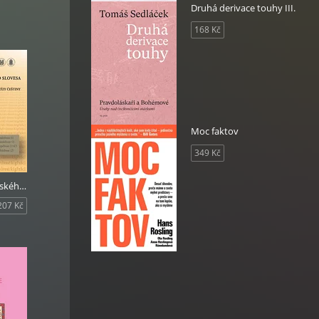
Druhá derivace touhy III.
168 Kč
Moc faktov
349 Kč
Morfologie českého slovesa a tvoření deverbativ jako problém strojové analýzy češtiny
207 Kč