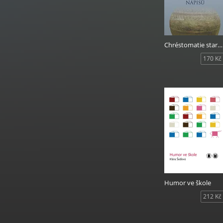
Chréstomatie starořeckých nářečních nápisů
170 Kč
Humor ve škole
212 Kč