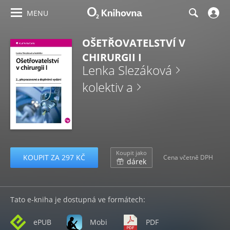
MENU
OŠETŘOVATELSTVÍ V
CHIRURGII I
Lenka Slezáková
kolektiv a
Koupit jako
KOUPIT ZA 297 KČ
Cena včetně DPH
dárek
Tato e-kniha je dostupná ve formátech:
ePUB
Mobi
PDF