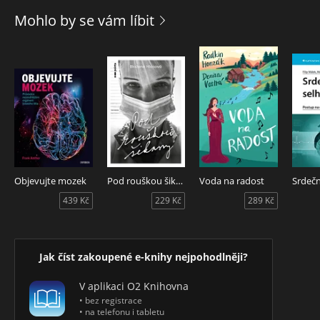
skeletu a končetin, břicha, urologie, ortopedie,
Mohlo by se vám líbit
transplantologie, neurochirurgie a onkologie. Kniha splňuje
požadavky praxe a bude důležitou učební pomůckou v
předmětu ošetřovatelství v klinických oborech a je doplněna
obrazovou přílohou a množství kreseb a schémat v textu.
Objevujte mozek
Pod rouškou šikany
Voda na radost
Srdečn
439 Kč
229 Kč
289 Kč
Jak číst zakoupené e-knihy nejpohodlněji?
V aplikaci O2 Knihovna
• bez registrace
• na telefonu i tabletu