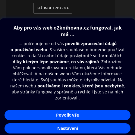
STÁHNOUT ZDARMA
Obsah ke stažení
Moje O2 Knihovna
Další zábava
© O2 Czech Republic a.s.
Nákupní řád
Přístupnost
Aplikace O2 Knihovna
Zásady zpracování osobních údajů
Čti a poslouchej své e-knihy a
Cookies
audioknihy rychleji a pohodlněji.