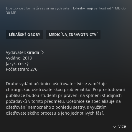
Dostupnost formátů závisí na vydavateli. E-knihy mají velikost od 1 MB do
30 MB.
LÉKAŘSKÉ OBORY
MEDICÍNA, ZDRAVOTNICTVÍ
Vydavatel:
Grada
Vydáno: 2019
Jazyk: český
Počet stran: 276
Druhé vydání učebnice ošetřovatelství se zaměřuje
chirurgickou ošetřovatelskou problematiku. Po prostudování
publikace budou studenti připraveni na splnění studijních
požadavků v tomto předmětu. Učebnice se specializuje na
ošetřování nemocného z pohledu sestry, s využitím
ošetřovatelského procesu a jeho jednotlivých fází.
Zahrnuje například problematiku traumatologie,
více
kardiochirurgie, chirurgie krku, hrudníku, štítné žlázy, prsu,