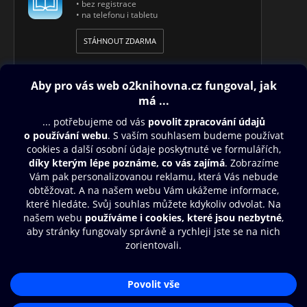
• bez registrace
• na telefonu i tabletu
STÁHNOUT ZDARMA
Obsah ke stažení
Moje O2 Knihovna
Další zábava
© O2 Czech Republic a.s.
Nákupní řád
Přístupnost
Aplikace O2 Knihovna
Zásady zpracování osobních údajů