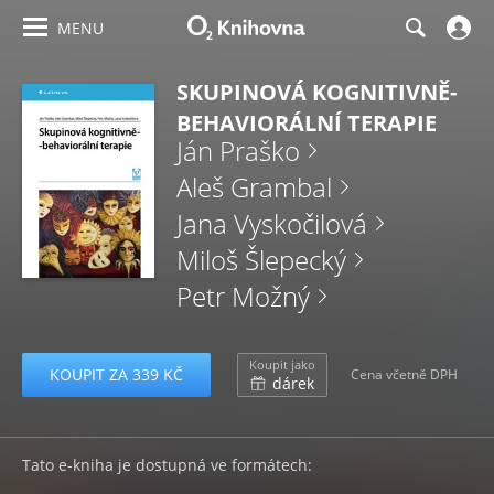
MENU
SKUPINOVÁ KOGNITIVNĚ-
BEHAVIORÁLNÍ TERAPIE
Ján Praško
Aleš Grambal
Jana Vyskočilová
Miloš Šlepecký
Petr Možný
Koupit jako
KOUPIT ZA 339 KČ
Cena včetně DPH
dárek
Tato e-kniha je dostupná ve formátech: