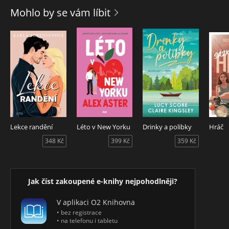
Mohlo by se vám líbit
Lekce randění
Léto v New Yorku
Drinky a polibky
Hráč
348 Kč
399 Kč
359 Kč
Jak číst zakoupené e-knihy nejpohodlněji?
V aplikaci O2 Knihovna
• bez registrace
• na telefonu i tabletu