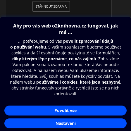
STÁHNOUT ZDARMA
Obsah ke stažení
Moje O2 Knihovna
Další zábava
© O2 Czech Republic a.s.
Nákupní řád
Přístupnost
Aplikace O2 Knihovna
Zásady zpracování osobních údajů
Čti a poslouchej své e-knihy a
Cookies
audioknihy rychleji a pohodlněji.