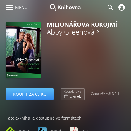
MENU
MILIONÁŘOVA RUKOJMÍ
Abby Greenová
Koupit jako
KOUPIT ZA 69 KČ
Cena včetně DPH
dárek
Tato e-kniha je dostupná ve formátech:
ePUB
Mobi
PDF