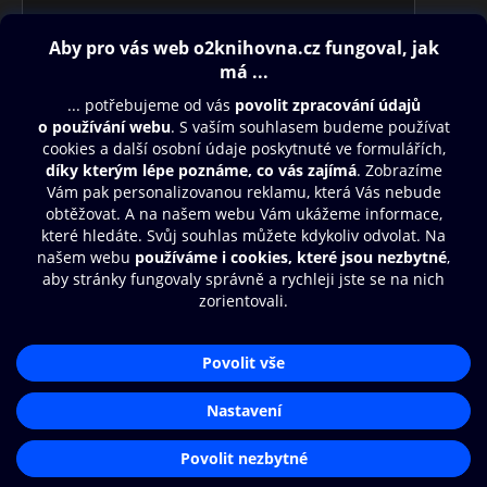
Obsah ke stažení
Moje O2 Knihovna
Další zábava
© O2 Czech Republic a.s.
Nákupní řád
Přístupnost
Aplikace O2 Knihovna
Zásady zpracování osobních údajů
Čti a poslouchej své e-knihy a
Cookies
audioknihy rychleji a pohodlněji.
Nastavení cookies
STÁHNOUT