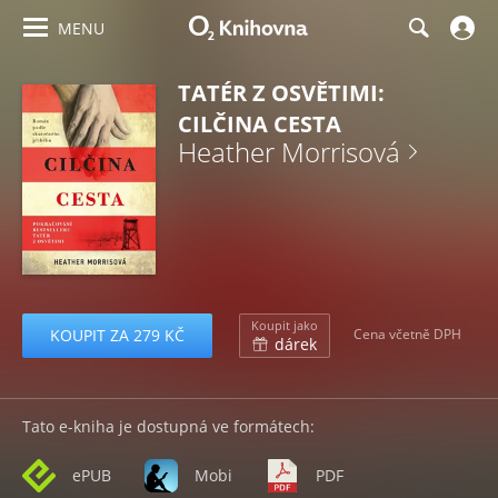
MENU
TATÉR Z OSVĚTIMI:
CILČINA CESTA
Heather Morrisová
Koupit jako
KOUPIT ZA 279 KČ
Cena včetně DPH
dárek
Tato e-kniha je dostupná ve formátech:
ePUB
Mobi
PDF