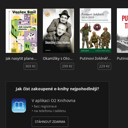
Jak nasytit planetu
Okamžiky s Otou Pavlem
Putinovi žoldnéři 2013-24
Putino
369 Kč
299 Kč
229 Kč
Jak číst zakoupené e-knihy nejpohodlněji?
V aplikaci O2 Knihovna
• bez registrace
• na telefonu i tabletu
STÁHNOUT ZDARMA