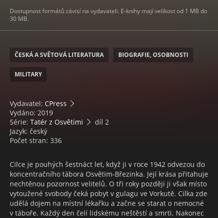
Dostupnost formátů závisí na vydavateli. E-knihy mají velikost od 1 MB do
30 MB.
ČESKÁ A SVĚTOVÁ LITERATURA
BIOGRAFIE, OSOBNOSTI
MILITARY
Vydavatel:
CPress
Vydáno: 2019
Série:
Tatér z Osvětimi
díl 2
Jazyk: český
Počet stran: 336
Cilce je pouhých šestnáct let, když ji v roce 1942 odvezou do
koncentračního tábora Osvětim-Březinka. Její krása přitahuje
nechtěnou pozornost velitelů. O tři roky později ji však místo
vytoužené svobody čeká pobyt v gulagu ve Vorkutě. Cilka zde
udělá dojem na místní lékařku a začne se starat o nemocné
v táboře. Každý den čelí lidskému neštěstí a smrti. Nakonec