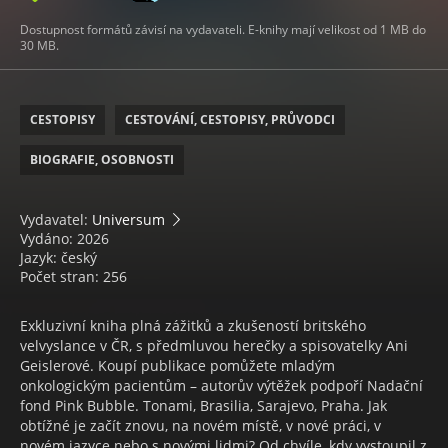
Dostupnost formátů závisí na vydavateli. E-knihy mají velikost od 1 MB do
30 MB.
CESTOPISY
CESTOVÁNÍ, CESTOPISY, PRŮVODCI
BIOGRAFIE, OSOBNOSTI
Vydavatel:
Universum
Vydáno: 2026
Jazyk: český
Počet stran: 256
Exkluzivní kniha plná zážitků a zkušeností britského
velvyslance v ČR, s předmluvou herečky a spisovatelky Ani
Geislerové. Koupí publikace pomůžete mladým
onkologickým pacientům – autorův výtěžek podpoří Nadační
fond Pink Bubble. Tonami, Brasilia, Sarajevo, Praha. Jak
obtížné je začít znovu, na novém místě, v nové práci, v
novém jazyce nebo s novými lidmi? Od chvíle, kdy vystoupil z