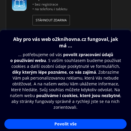
• bez registrace
• na telefonu i tabletu
STÁHNOUT ZDARMA
Obsah ke stažení
Moje O2 Knihovna
Další zábava
© O2 Czech Republic a.s.
Nákupní řád
Přístupnost
Aplikace O2 Knihovna
Zásady zpracování osobních údajů