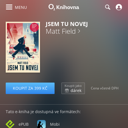
MENU
JSEM TU NOVEJ
Matt Field
Koupit jako
KOUPIT ZA 399 KČ
Cena včetně DPH
dárek
Tato e-kniha je dostupná ve formátech:
ePUB
Mobi