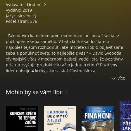
Vydavatel:
Lindeni
Vydáno: 2019
Jazyk: slovenský
Počet stran: 376
„Základným kameňom prvotriedneho úspechu a šťastia je
pochopenie seba samého. V tejto knihe sa dočítate o
najdôležitejšom rozhodnutí, aké môžete urobiť: objaviť sami
seba a ponúknuť svetu to najlepšie z vás.“ – David Svoboda,
olympijský víťaz v modernom päťboji Vedeli ste, že pozitívny
prístup zvyšuje produktivitu až o jednu tretinu? Pozitívny
líder opisuje 4 kroky, ako sa stať šťastnejším a
inšpiratívnejším lídrom: * pracujte so svojimi silnými
více
stránkami * vytýčte si svoje poslanie a víziu * staňte sa
„generálnym riaditeľom vlastnej energie” * veďte seba i svoj
Mohlo by se vám líbit
tím k šťastiu Autor zhrnul svoje mnohoročné skúsenosti s
vedením ľudí a pomôže aj vám nájsť spôsob, ako inšpirovať
vlastný tím, dosiahnuť vytýčené výsledky, a pritom si
zachovať rovnováhu medzi úspechom a šťastím. Zistíte, ako
sa zbaviť stresu a negativizmu a ako odomknúť potenciál
svoj aj ľudí, ktorí vás obklopujú. Odhaľte svoje silné stránky,
nechajte sa viesť Janom Mühlfeitom! Jan Mühlfeit je globálny