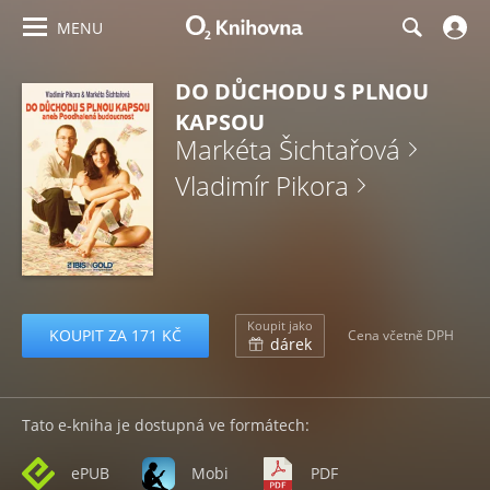
MENU
DO DŮCHODU S PLNOU
KAPSOU
Markéta Šichtařová
Vladimír Pikora
Koupit jako
KOUPIT ZA 171 KČ
Cena včetně DPH
dárek
Tato e-kniha je dostupná ve formátech:
ePUB
Mobi
PDF