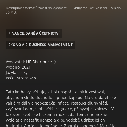
Dostupnost formátů závisí na vydavateli. E-knihy mají velikost od 1 MB do
30 MB.
FINANCE, DANĚ A ÚČETNICTVÍ
EKONOMIE, BUSINESS, MANAGEMENT
Vydavatel:
NF Distribuce
Vydáno: 2021
Jazyk: český
Počet stran: 248
Tato kniha vysvětluje, jak si naspořit a jak investovat,
abychom šli do důchodu s plnou kapsou. Na střadatele se
valí čím dál víc nebezpečí: Inflace, rostoucí dluhy vlád,
zvyšování daní, stále větší regulace, přibývající zákazy… V
takovém světě se leckomu může zdát téměř nemožné
vydělat a našetřit peníze a dlouhodobě udržet jejich
hodnotu. A přece to možné je. Známí ekonomové Markéta