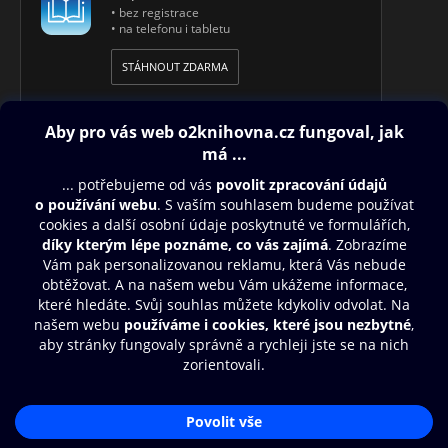
• bez registrace
• na telefonu i tabletu
STÁHNOUT ZDARMA
Obsah ke stažení
Moje O2 Knihovna
Další zábava
© O2 Czech Republic a.s.
Nákupní řád
Přístupnost
Aplikace O2 Knihovna
Zásady zpracování osobních údajů