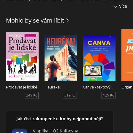
Šichtařová a Vladimír Pikora, autoři několika bestsellerů,
více
nositelé ceny čtenářů Magnesia Litera a popularizátoři světa
peněz ve své knize vysvětlují, jak lze peníze rozmnožit i
Mohlo by se vám líbit
uchovat. Nejde přitom o žádná kouzla nebo kdovíjak
riskantní strategie. Stačí znalost současného dění,
elementárních ekonomických zákonitostí a trocha inspirace v
minulosti, aby se před námi poodhalila i naše finanční
budoucnost.
Prodávat je lidské
Heuréka!
Canva - textový průvodce pro začínající tvůrce
249 Kč
319 Kč
129 Kč
Jak číst zakoupené e-knihy nejpohodlněji?
V aplikaci O2 Knihovna