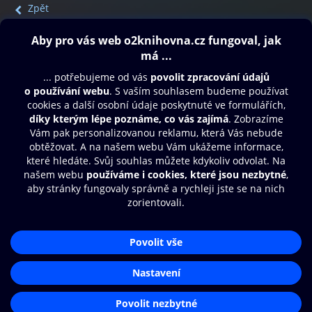
Zpět
Obsah ke stažení
Moje O2 Knihovna
Další zábava
© O2 Czech Republic a.s.
Nákupní řád
Přístupnost
Aplikace O2 Knihovna
Zásady zpracování osobních údajů
Čti a poslouchej své e-knihy a
Cookies
audioknihy rychleji a pohodlněji.
Nastavení cookies