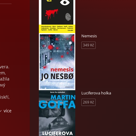
Nemesis
349 Kč
vera.
em,
ažila
ový
Luciferova holka
skří,
269 Kč
tí
více
stům
kdo
za
te