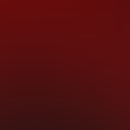
ktivním románu s šokujícím koncem.