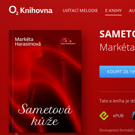
UVÍTACÍ MELODIE
E-KNIHY
AU
SAMET
Markéta
KOUPIT ZA 19
Tato e-kniha je d
ePUB
Dostupnost formátů zá