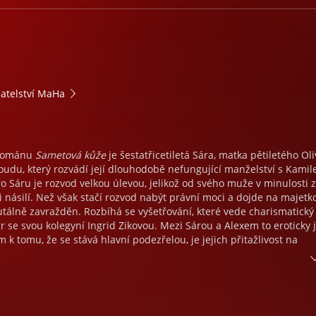
atelství MaHa
 románu
Sametová kůže
je šestatřicetiletá Sára, matka pětiletého Oli
oudu, který rozvádí její dlouhodobě nefungující manželství s Kamil
o Sáru je rozvod velkou úlevou, jelikož od svého muže v minulosti z
 i násilí. Než však stačí rozvod nabýt právní moci a dojde na majetk
utálně zavražděn. Rozbíhá se vyšetřování, které vede charismatický
r se svou kolegyní Ingrid Zikovou. Mezi Sárou a Alexem to eroticky ji
k tomu, že se stává hlavní podezřelou, je jejich přitažlivost na
u dochází ve chvíli, kdy policie zjistí, že Kamil krátce před svou smr
sumu. Děj se vyostřuje, když je nalezena druhá mrtvola. Kriminali
čnému pátrání nedaří s případem pohnout. Ale drama nekončí: ně
era a zoufalá Sára se stává obětí vydírání. Kdo vraždí? A kdo stojí 
stanou Alex se Sárou šanci naplnit svou přitažlivost? Vše se dozví