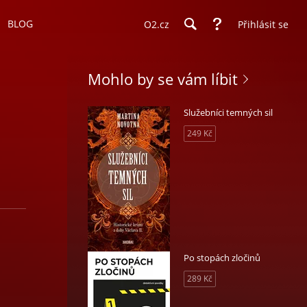
BLOG
O2.cz
Přihlásit se
Mohlo by se vám líbit
Služebníci temných sil
249 Kč
Po stopách zločinů
289 Kč