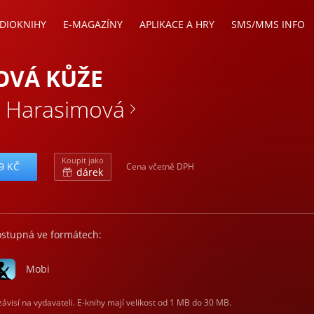
DIOKNIHY
E-MAGAZÍNY
APLIKACE A HRY
SMS/MMS INFO
OVÁ KŮŽE
 Harasimová
Koupit jako
9 KČ
Cena včetně DPH
dárek
ostupná ve formátech:
Mobi
visí na vydavateli. E-knihy mají velikost od 1 MB do 30 MB.