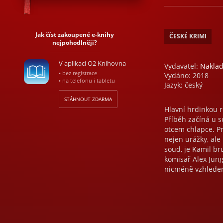
Jak číst zakoupené e-knihy
ČESKÉ KRIMI
nejpohodlněji?
V aplikaci O2 Knihovna
Vydavatel:
Naklad
• bez registrace
Vydáno: 2018
• na telefonu i tabletu
Jazyk: český
STÁHNOUT ZDARMA
Hlavní hrdinkou
Příběh začíná u s
otcem chlapce. Pr
nejen urážky, ale
soud, je Kamil br
komisař Alex Jung
nicméně vzhledem 
překážku. Ke zvrat
vyhrál závratnou 
se navzdory hore
unesl malého Oliv
únosem dítěte? Do