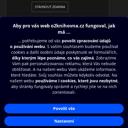
STÁHNOUT ZDARMA
Obsah ke stažení
Moje O2 Knihovna
Další zábava
© O2 Czech Republic a.s.
Nákupní řád
Přístupnost
Aplikace O2 Knihovna
Zásady zpracování osobních údajů
Čti a poslouchej své e-knihy a
Cookies
audioknihy rychleji a pohodlněji.