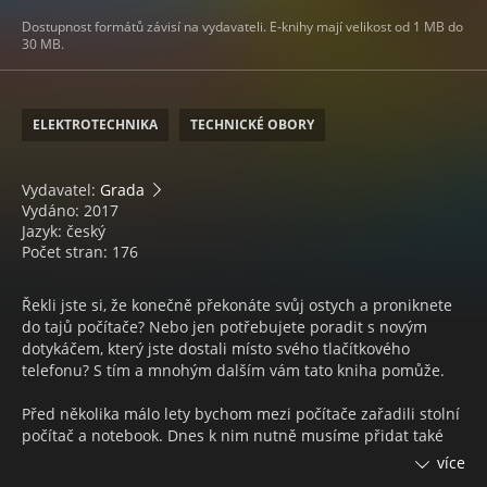
Dostupnost formátů závisí na vydavateli. E-knihy mají velikost od 1 MB do
30 MB.
ELEKTROTECHNIKA
TECHNICKÉ OBORY
Vydavatel:
Grada
Vydáno: 2017
Jazyk: český
Počet stran: 176
Řekli jste si, že konečně překonáte svůj ostych a proniknete
do tajů počítače? Nebo jen potřebujete poradit s novým
dotykáčem, který jste dostali místo svého tlačítkového
telefonu? S tím a mnohým dalším vám tato kniha pomůže.
Před několika málo lety bychom mezi počítače zařadili stolní
počítač a notebook. Dnes k nim nutně musíme přidat také
tablety a chytré mobilní telefony, které v mnoha případech
více
dokážou počítač nahradit. Tato moderně pojatá publikace je