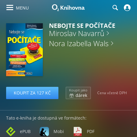
MENU
NEBOJTE SE POČÍTAČE
Miroslav Navarrů
Nora Izabella Wals
Koupit jako
KOUPIT ZA 127 KČ
Cena včetně DPH
dárek
Tato e-kniha je dostupná ve formátech:
ePUB
Mobi
PDF