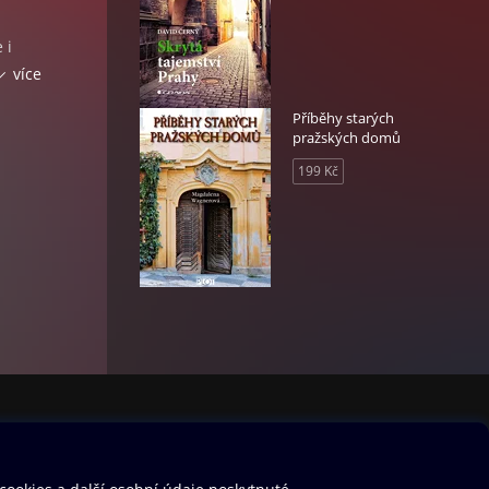
 i
y jsou
více
netové
Příběhy starých
pražských domů
199 Kč
avky
110-1
dy