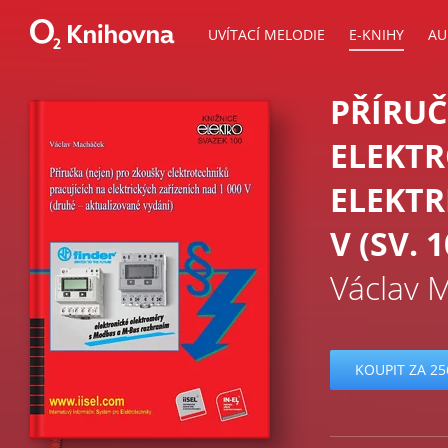
UVÍTACÍ MELODIE
E-KNIHY
AU
PŘÍRUČ
ELEKTR
ELEKTR
V (SV. 1
Václav 
KOUPIT ZA 25