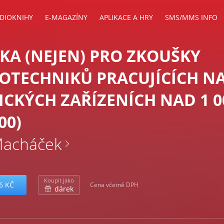
DIOKNIHY
E-MAGAZÍNY
APLIKACE A HRY
SMS/MMS INFO
KA (NEJEN) PRO ZKOUŠKY
OTECHNIKŮ PRACUJÍCÍCH N
ICKÝCH ZAŘÍZENÍCH NAD 1 0
00)
Macháček
Koupit jako
6 KČ
Cena včetně DPH
dárek