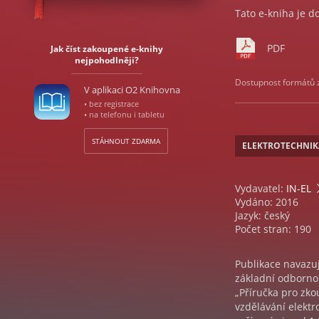
Tato e-kniha je d
PDF
Jak číst zakoupené e-knihy
nejpohodlněji?
Dostupnost formátů zá
V aplikaci O2 Knihovna
• bez registrace
• na telefonu i tabletu
STÁHNOUT ZDARMA
ELEKTROTECHNIK
Vydavatel:
IN-EL
Vydáno: 2016
Jazyk: český
Počet stran: 190
Publikace navazuj
základní odbornou
„Příručka pro zkou
vzdělávání elektr