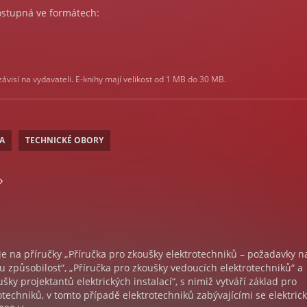
ostupná ve formátech:
visí na vydavateli. E-knihy mají velikost od 1 MB do 30 MB.
A
TECHNICKÉ OBORY
e na příručky „Příručka pro zkoušky elektrotechniků – požadavky n
 způsobilost“, „Příručka pro zkoušky vedoucích elektrotechniků“ a
šky projektantů elektrických instalací“, s nimiž vytváří základ pro
otechniků, v tomto případě elektrotechniků zabývajícími se elektric