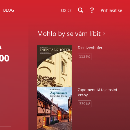
BLOG
O2.cz
Přihlásit se
Mohlo by se vám líbit
A
Dientzenhofer
00
552 Kč
Zapomenutá tajemství
Prahy
339 Kč