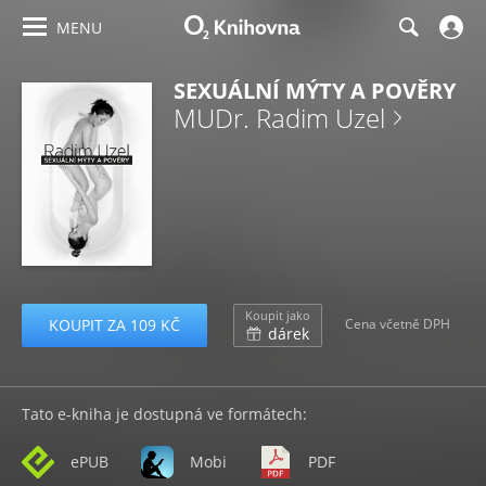
MENU
SEXUÁLNÍ MÝTY A POVĚRY
MUDr. Radim Uzel
Koupit jako
KOUPIT ZA 109 KČ
Cena včetně DPH
dárek
Tato e-kniha je dostupná ve formátech:
ePUB
Mobi
PDF