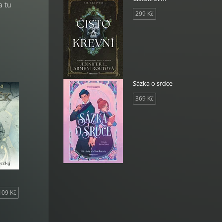
a tu
299 Kč
Sázka o srdce
369 Kč
109 Kč