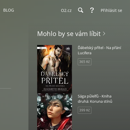
BLOG
O2.cz
Přihlásit se
Mohlo by se vám líbit
Ďábelský přítel - Na přání
Lucifera
365 Kč
Sága půlelfů - Kniha
druhá: Koruna stínů
399 Kč