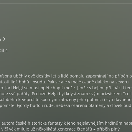
a
íl 4
afsona uběhly dvě desítky let a lidé pomalu zapomínají na příběh p
utosti lidí, bohů i osudu. Pak se ale v malé osadě daleko na severu
o. Jarl Helgi se musí opět chopit meče. Jenže s bojem přichází i te
uje své pařáty. Protože Helgi byl kdysi znám svým přízviskem Troll
oloběhu krveprolití jsou nyní zataženy jeho potomci i syn dávného
po pomstě. Fjordy budou rudé, nebesa ozářená plameny a člověk bud
 autora české historické fantasy k jeho nejslavnějším hrdinům nabí
ii Vlčí věk miluje už několikátá generace čtenářů – příběh plný