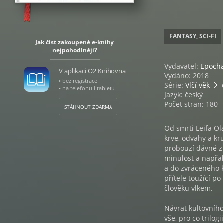
FANTASY, SCI-FI
Jak číst zakoupené e-knihy
nejpohodlněji?
Vydavatel:
Epoch
V aplikaci O2 Knihovna
Vydáno: 2018
• bez registrace
Série:
Vlčí věk
d
• na telefonu i tabletu
Jazyk: český
Počet stran: 180
STÁHNOUT ZDARMA
Od smrti Leifa Ol
krve, odvahy a kr
probouzí dávné zl
minulost a napřah
a do zvráceného k
přítele toužící 
člověku vlkem.
Návrat kultovního
vše, pro co trilog