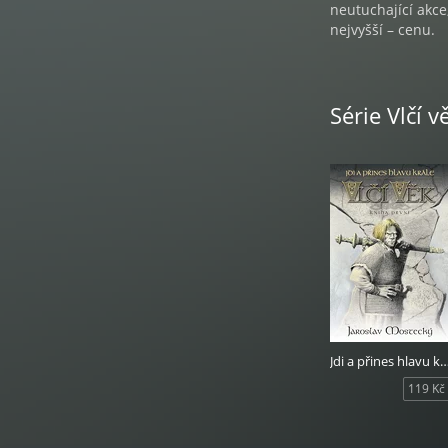
neutuchající akce
nejvyšší – cenu.
Série Vlčí v
Jdi a přines hlavu 
119 Kč