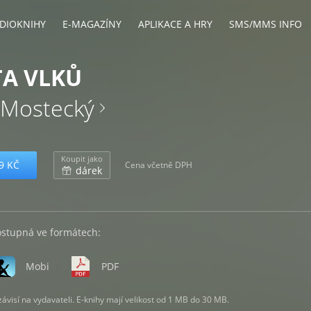
DIOKNIHY
E-MAGAZÍNY
APLIKACE A HRY
SMS/MMS INFO
A VLKŮ
v Mostecký
Koupit jako
9 KČ
Cena včetně DPH
dárek
ostupná ve formátech:
Mobi
PDF
visí na vydavateli. E-knihy mají velikost od 1 MB do 30 MB.