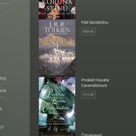
Pád Gondolinu
409 Kč
lný
Prokletí Hecate
Cavendishové
mná
319 Kč
 –
e
zí
Čistokrevní