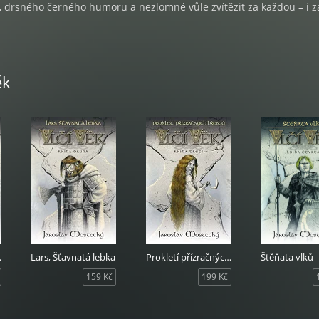
, drsného černého humoru a nezlomné vůle zvítězit za každou – i z
ěk
krále
Lars, Šťavnatá lebka
Prokletí přízračných hřebců
Štěňata vlků
159 Kč
199 Kč