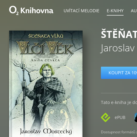
UVÍTACÍ MELODIE
E-KNIHY
AU
ŠTĚŇAT
Jarosla
KOUPIT ZA 10
Tato e-kniha je d
ePUB
Dostupnost formátů zá