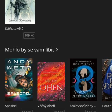
Štěňata vlků
109 Kč
Mohlo by se vám líbit
Spasitel
Věčný oheň
Království zloby a slibů