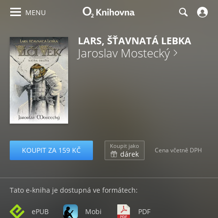
MENU
LARS, ŠŤAVNATÁ LEBKA
Jaroslav Mostecký
Koupit jako
KOUPIT ZA 159 KČ
Cena včetně DPH
dárek
Tato e-kniha je dostupná ve formátech:
ePUB
Mobi
PDF