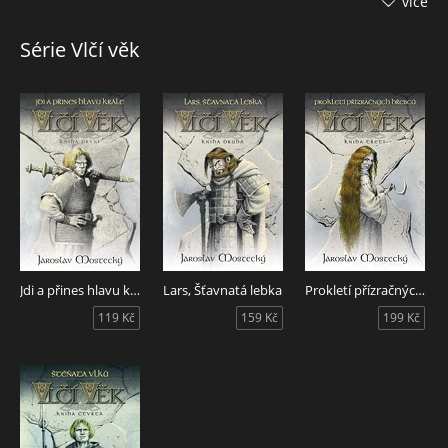
více
má Leifovi zajistit trůn. Jenže návrat do Dánska nebude tak
snadný.
Série Vlčí věk
Náhodné setkání s Kaherdinem, mrzákem s královskou krví
a posledním potomkem bájného drakobijce Tristana, vše
zkomplikuje. Leif s Helgim se totiž náhle ocitají přímo
uprostřed řádění sekty vyznavačů ušatých hadů - stvůr,
které si po dlouhých letech spánku žádají maso panen
britských i jiných.
Do obchodování s nebohými dívkami se navíc zapojí
i nechvalně známý jarl Lars, Šťavnatá lebka. A Helgi zjistí, že
mezi oběťmi je i jeho milovaná Ulrika. Nezbývá než tasit
meče, zapět hrdinské písně a na palubě drakkaru plném
berserků se vydat vstříc krvavé řeži všech proti všech!
Jdi a přines hlavu krále
Lars, Šťavnatá lebka
Prokletí přízračných hřebců
119 Kč
159 Kč
199 Kč