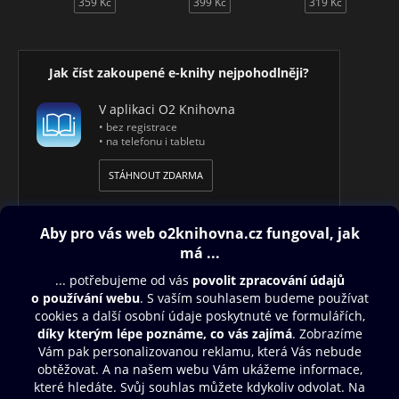
359 Kč
399 Kč
319 Kč
Jak číst zakoupené e-knihy nejpohodlněji?
V aplikaci O2 Knihovna
• bez registrace
• na telefonu i tabletu
STÁHNOUT ZDARMA
Obsah ke stažení
Moje O2 Knihovna
Další zábava