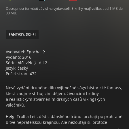
Dostupnost formátů závisí na vydavateli. E-knihy mají velikost od 1 MB do
30 MB.
FANTASY, SCI-FI
Vydavatel:
Epocha
Vydáno: 2016
Série:
Vlčí věk
díl 2
Jazyk: český
Počet stran: 472
Nové vydání druhého dílu výjimečné ságy historické fantasy,
která zaujme strhujícím dějem, živoucími hrdiny
a realistickým ztvárněním drsných časů vikingských
válečníků.
Helgi Troll a Leif, dědic dánského trůnu, prchají po prohrané
bitvě nepřátelskou krajinou. Ale nezoufají si, protože
společnost jim dělá hlava mercijského krále Ethelreda, která