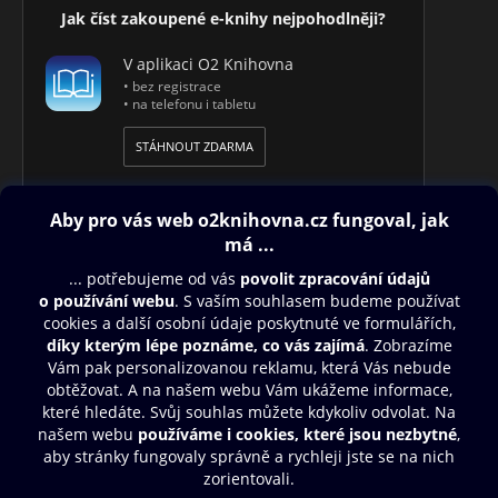
autorem desítek počítačových knih a příruček a v posledních
Jak číst zakoupené e-knihy nejpohodlněji?
dvou letech se intenzivně věnuje vývoji aplikací pro Windows
8 a Windows Phone.
V aplikaci O2 Knihovna
• bez registrace
• na telefonu i tabletu
STÁHNOUT ZDARMA
Obsah ke stažení
Moje O2 Knihovna
Další zábava
© O2 Czech Republic a.s.