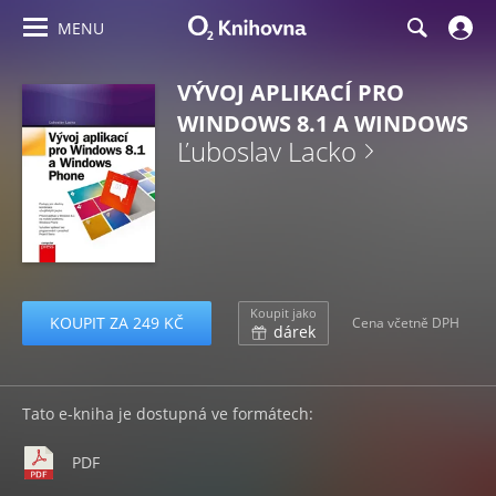
MENU
VÝVOJ APLIKACÍ PRO
WINDOWS 8.1 A WINDOWS
Ľuboslav Lacko
Koupit jako
KOUPIT ZA 249 KČ
Cena včetně DPH
dárek
Tato e-kniha je dostupná ve formátech:
PDF