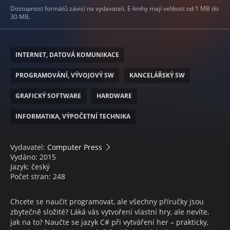
Dostupnost formátů závisí na vydavateli. E-knihy mají velikost od 1 MB do
30 MB.
INTERNET, DATOVÁ KOMUNIKACE
PROGRAMOVÁNÍ, VÝVOJOVÝ SW
KANCELÁŘSKÝ SW
GRAFICKÝ SOFTWARE
HARDWARE
INFORMATIKA, VÝPOČETNÍ TECHNIKA
Vydavatel:
Computer Press
Vydáno: 2015
Jazyk: český
Počet stran: 248
Chcete se naučit programovat, ale všechny příručky jsou
zbytečně složité? Láká vás vytvoření vlastní hry, ale nevíte,
jak na to? Naučte se jazyk C# při vytváření her – prakticky,