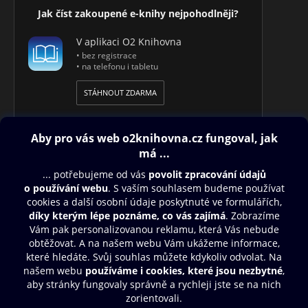
tuzemskou společností Conquest Entertainment a.s. Je
Jak číst zakoupené e-knihy nejpohodlněji?
autorem několika her pro děti, knihy Vytváříme PC hry.
V knize se podílel na většině textu a konceptu aplikací.
V aplikaci O2 Knihovna
• bez registrace
Mokhtar M. Khorshid pracuje jako výzkumník v oboru umělé
• na telefonu i tabletu
inteligence na univerzitě v Albertě. Je držitelem Microsft
Certified Professional, s technologií .NET pracuje od roku
STÁHNOUT ZDARMA
2004. Jako zkušený vývojář s praxí v oblasti počítačových her
se podílel se na úpravách textu a je autorem ukázek kódu.
Obsah ke stažení
Moje O2 Knihovna
Další zábava
© O2 Czech Republic a.s.