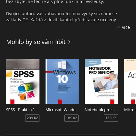
bez zbytečné teorie a s plně funkčními výsledky.
Dvojice autorů vás zábavnou formou výuky seznámí se
základy C#. Každá z devíti kapitol představuje ucelený
projekt, na kterém se postupně naučíte pracovat se
více
základními i pokročilými konstrukcemi jazyka. Kniha
obsahuje minimum teorie, veškeré nové informace jsou
Mohlo by se vám líbit
čtenáři předkládány na praktické bázi v podobě nové
funkčnosti právě rozpracované hry. Při vývoji postupujete
krok za krokem a vytváříte hru zcela od začátku až po hotový
výsledek.
Publikace vás mimo jiné naučí, jak:
* Korektně zpracovat všechny možné vstupy od hráče
* Navrhnout logiku a hlavní smyčku hry
* Průběžně počítat hráčovo skóre
* Vytvářet nepřátele a modelovat jejich chování
* Zobrazovat a pracovat s herní mapou
SPSS - Praktická analýza dat
Microsoft Windows 10
Notebook pro seniory: Vydání pro Windows 8
* Pohybovat s herní postavou v prostředí hry
299 Kč
189 Kč
169 Kč
O autorech:
Petr Roudenský pracuje pro přední světovou IT společnost
Logica, externě spolupracuje v oblasti počítačových her s