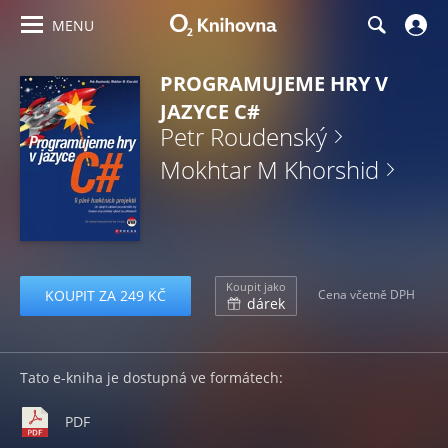
MENU
PROGRAMUJEME HRY V
JAZYCE C#
Petr Roudenský
Mokhtar M Khorshid
Koupit jako
KOUPIT ZA 249 KČ
Cena včetně DPH
dárek
Tato e-kniha je dostupná ve formátech:
PDF