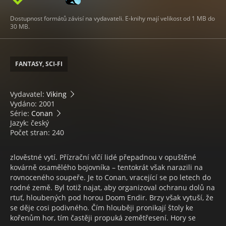
Dostupnost formátů závisí na vydavateli. E-knihy mají velikost od 1 MB do
30 MB.
FANTASY, SCI-FI
Vydavatel:
Viking
Vydáno: 2001
Série:
Conan
Jazyk: český
Počet stran: 240
zlověstné vytí. Přízrační vlčí lidé přepadnou v opuštěné
kovárně osamělého bojovníka – tentokrát však narazili na
rovnoceného soupeře. Je to Conan, vracející se po letech do
rodné země. Byl totiž najat, aby organizoval ochranu dolů na
rtuť, hloubených pod horou Doom Endir. Brzy však vytuší, že
se děje cosi podivného. Čím hlouběji pronikají štoly ke
kořenům hor, tím častěji propuká zemětřesení. Hory se