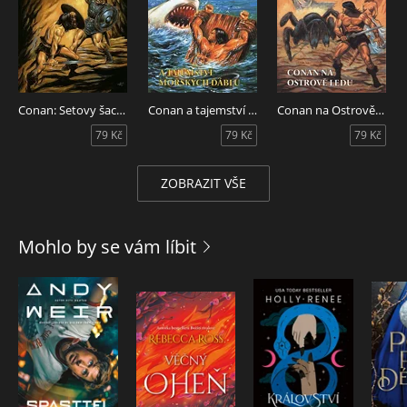
Conan: Setovy šachy/Léčka
Conan a tajemství mořských ďáblů
Conan na Ostrově ledu
79 Kč
79 Kč
79 Kč
ZOBRAZIT VŠE
Mohlo by se vám líbit