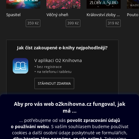
Spasitel
Věčný oheň
Království zloby a slibů
359 Kč
399 Kč
319 Kč
Jak číst zakoupené e-knihy nejpohodlněji?
V aplikaci O2 Knihovna
• bez registrace
• na telefonu i tabletu
STÁHNOUT ZDARMA
Obsah ke stažení
Moje O2 Knihovna