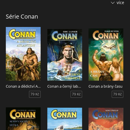
probouzejí, ve hře je jakási velmi temná magie. Podaří se
více
jednomu z tajemných Synů nebes zvrátit chod dějin a získat
zpět ztracenou moc? Schyluje se ke strašlivé bitvě. Mezi
Série Conan
cimmerskými rody, znesvářenými krevní mstou, putuje
Krvavé kopí, svolává je do bitvy. A Conan, ač po tom nijak
netouží, je musí vést do rozhodujícího střetnutí…
Conan a dědictví Atlantidy
Conan a černý labyrint
Conan a brány času
79 Kč
79 Kč
79 Kč