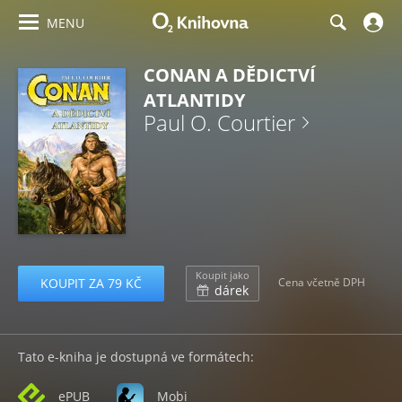
MENU
CONAN A DĚDICTVÍ
ATLANTIDY
Paul O. Courtier
Koupit jako
KOUPIT ZA 79 KČ
Cena včetně DPH
dárek
Tato e-kniha je dostupná ve formátech:
ePUB
Mobi