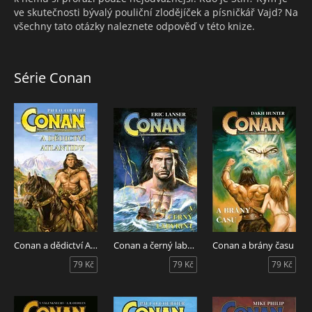
ve skutečnosti bývalý pouliční zlodějíček a písničkář Vajd? Na
všechny tato otázky naleznete odpověď v této knize.
Série Conan
Conan a dědictví Atlantidy
Conan a černý labyrint
Conan a brány času
79 Kč
79 Kč
79 Kč