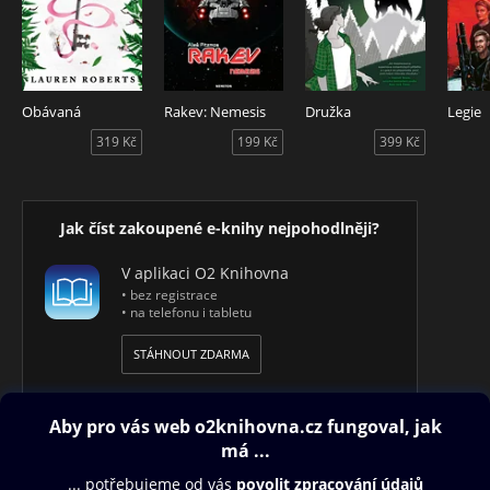
Obávaná
Rakev: Nemesis
Družka
Legie
319 Kč
199 Kč
399 Kč
Jak číst zakoupené e-knihy nejpohodlněji?
V aplikaci O2 Knihovna
• bez registrace
• na telefonu i tabletu
STÁHNOUT ZDARMA
Obsah ke stažení