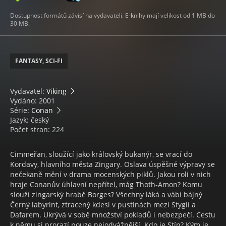
Dostupnost formátů závisí na vydavateli. E-knihy mají velikost od 1 MB do
30 MB.
FANTASY, SCI-FI
Vydavatel:
Viking
Vydáno: 2001
Série:
Conan
Jazyk: český
Počet stran: 224
Cimmeřan, sloužící jako královský bukanýr, se vrací do
Kordavy, hlavního města Zingary. Oslava úspěšné výpravy se
nečekaně mění v drama mocenských piklů. Jakou roli v nich
hraje Conanův úhlavní nepřítel, mág Thoth-Amon? Komu
slouží zingarský hrabě Borges? Všechny láká a vábí bájný
Černý labyrint, ztracený kdesi v pustinách mezi Stygií a
Dafarem. Ukrývá v sobě množství pokladů i nebezpečí. Cestu
k němu si prorazí pouze nejodvážnější. Kdo je Stín? Kým je