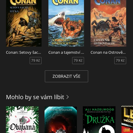
Conan: Setovy šachy/Léčka
Conan a tajemství mořských ďáblů
Conan na Ostrově ledu
79 Kč
79 Kč
79 Kč
ZOBRAZIT VŠE
Mohlo by se vám líbit