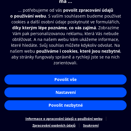
Moje O2 Knihovna
Další zábava
© O2 Czech Republic a.s.
Nákupní řád
Přístupnost
Zásady zpracování osobních údajů
Cookies
Aplikace O2 Knihovna
Nastavení cookies
Čti a poslouchej své e-knihy a
audioknihy rychleji a pohodlněji.
STÁHNOUT