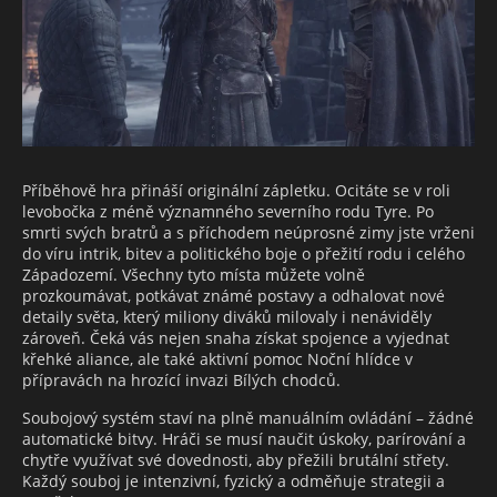
Příběhově hra přináší originální zápletku. Ocitáte se v roli
levobočka z méně významného severního rodu Tyre. Po
smrti svých bratrů a s příchodem neúprosné zimy jste vrženi
do víru intrik, bitev a politického boje o přežití rodu i celého
Západozemí. Všechny tyto místa můžete volně
prozkoumávat, potkávat známé postavy a odhalovat nové
detaily světa, který miliony diváků milovaly i nenáviděly
zároveň. Čeká vás nejen snaha získat spojence a vyjednat
křehké aliance, ale také aktivní pomoc Noční hlídce v
přípravách na hrozící invazi Bílých chodců.
Soubojový systém staví na plně manuálním ovládání – žádné
automatické bitvy. Hráči se musí naučit úskoky, parírování a
chytře využívat své dovednosti, aby přežili brutální střety.
Každý souboj je intenzivní, fyzický a odměňuje strategii a