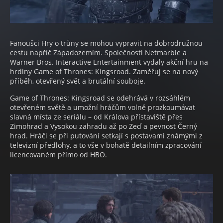
Fanoušci Hry o trůny se mohou vypravit na dobrodružnou
cestu napříč Západozemím. Společnosti Netmarble a
Warner Bros. Interactive Entertainment vydaly akční hru na
hrdiny Game of Thrones: Kingsroad. Zaměřuj se na nový
příběh, otevřený svět a brutální souboje.
Game of Thrones: Kingsroad se odehrává v rozsáhlém
otevřeném světě a umožní hráčům volně prozkoumávat
slavná místa ze seriálu – od Králova přístaviště přes
Zimohrad a Vysokou zahradu až po Zeď a pevnost Černý
hrad. Hráči se při putování setkají s postavami známými z
televizní předlohy, a to vše v bohatě detailním zpracování
licencovaném přímo od HBO.