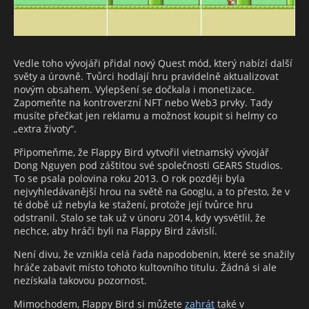
Vedle toho vývojáři přidal nový Quest mód, který nabízí další
světy a úrovně. Tvůrci hodlají hru pravidelně aktualizovat
novým obsahem. Vylepšení se dočkala i monetizace.
Zapomeňte na kontroverzní NFT nebo Web3 prvky. Tady
musíte přečkat jen reklamu a možnost koupit si helmy co
„extra životy“.
Připomeňme, že Flappy Bird vytvořil vietnamský vývojář
Dong Nguyen pod záštitou své společnosti GEARS Studios.
To se psala polovina roku 2013. O rok později byla
nejvyhledávanější hrou na světě na Googlu, a to přesto, že v
té době už nebyla ke stažení, protože její tvůrce hru
odstranil. Stalo se tak už v únoru 2014, kdy vysvětlil, že
nechce, aby hráči byli na Flappy Bird závislí.
Není divu, že vznikla celá řada napodobenin, které se snažily
hráče zabavit místo tohoto kultovního titulu. Žádná si ale
nezískala takovou pozornost.
Mimochodem, Flappy Bird si můžete
zahrát
také v