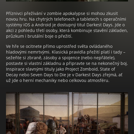
Příznivci přežívání v zombie apokalypse si mohou zkusit
novou hru. Na chytrých telefonech a tabletech s operačními
systémy iOS a Android je dostupný titul Darkest Days. Jde o
akci z pohledu třetí osoby, která kombinuje stavění základen,
průzkum i brutální boje o přežití.
Ve hře se ocitnete přímo uprostřed světa ovládaného
hladovými nemrtvými. Klasická pravidla přežití platí i tady –
sežeňte si zbraně, zásoby a spojence (nebo nepřátele),
postavte si vlastní základnu a připravte se na nekonečný boj.
Inspirace slavnými tituly jako Project Zomboid, State of
Decay nebo Seven Days to Die je v Darkest Days zřejmá, ať
už jde o herní mechaniky nebo celkovou atmosféru.