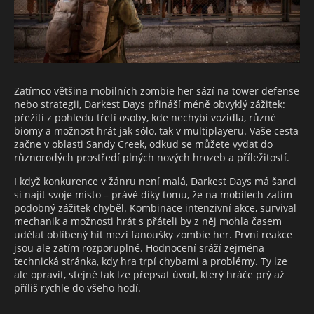
Zatímco většina mobilních zombie her sází na tower defense
nebo strategii, Darkest Days přináší méně obvyklý zážitek:
přežití z pohledu třetí osoby, kde nechybí vozidla, různé
biomy a možnost hrát jak sólo, tak v multiplayeru. Vaše cesta
začne v oblasti Sandy Creek, odkud se můžete vydat do
různorodých prostředí plných nových hrozeb a příležitostí.
I když konkurence v žánru není malá, Darkest Days má šanci
si najít svoje místo – právě díky tomu, že na mobilech zatím
podobný zážitek chyběl. Kombinace intenzivní akce, survival
mechanik a možnosti hrát s přáteli by z něj mohla časem
udělat oblíbený hit mezi fanoušky zombie her. První reakce
jsou ale zatím rozporuplné. Hodnocení sráží zejména
technická stránka, kdy hra trpí chybami a problémy. Ty lze
ale opravit, stejně tak lze přepsat úvod, který hráče prý až
příliš rychle do všeho hodí.