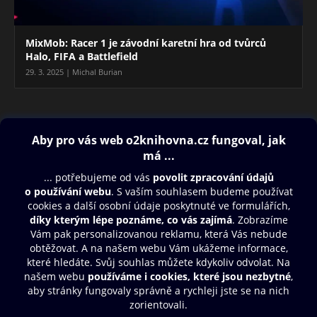
MixMob: Racer 1 je závodní karetní hra od tvůrců
Halo, FIFA a Battlefield
29. 3. 2025 | Michal Burian
Blog
Obsah ke stažení
Moje O2 Knihovna
Další zábava
© O2 Czech Republic a.s.