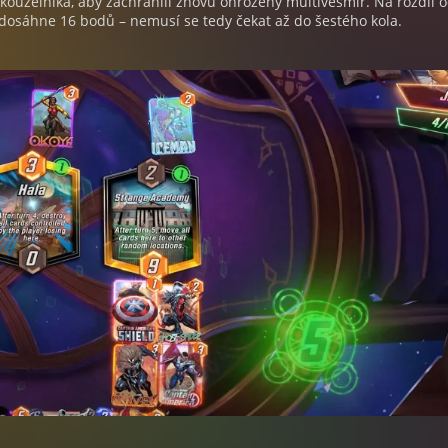
 kouzelníka, aby zachránili znovu ohrožený multivesmír. Na rozdíl 
í dosáhne 16 bodů – nemusí se tedy čekat až do šestého kola.