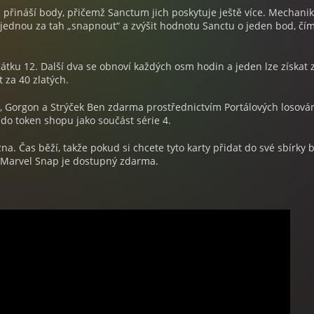
h přináší body, přičemž Sanctum jich poskytuje ještě více. Mechani
 jednou za tah „snapnout“ a zvýšit hodnotu Sanctu o jeden bod, čí
átku 12. Další dva se obnoví každých osm hodin a jeden lze získat 
 za 40 zlatých.
y, Gorgon a Strýček Ben zdarma prostřednictvím Portálových losován
 do token shopu jako součást série 4.
Čas běží, takže pokud si chcete tyto karty přidat do své sbírky 
ď. Marvel Snap je dostupný zdarma.