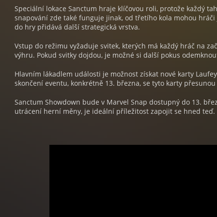
Speciální lokace Sanctum hraje klíčovou roli, protože každý ta
snapování zde také funguje jinak, od třetího kola mohou hráči
do hry přidává další strategická vrstva.
Vstup do režimu vyžaduje svitek, kterých má každý hráč na zač
výhru. Pokud svitky dojdou, je možné si další pokus odemknout
Hlavním lákadlem události je možnost získat nové karty Laufe
skončení eventu, konkrétně 13. března, se tyto karty přesunou
Sanctum Showdown bude v Marvel Snap dostupný do 13. března. 
utrácení herní měny, je ideální příležitost zapojit se hned te