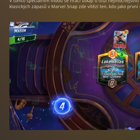
V tomto speciálním módu se hráči utkají o titul nejmocnějšího
klasických zápasů v Marvel Snap zde vítězí ten, kdo jako prvn