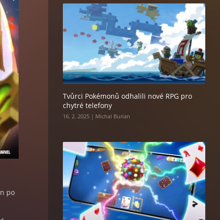
Tvůrci Pokémonů odhalili nové RPG pro
chytré telefony
16. 2. 2025 | Michal Burian
en po