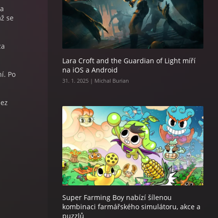
ka
mž se
za
Lara Croft and the Guardian of Light míří
na iOS a Android
í. Po
31. 1. 2025 | Michal Burian
bez
Super Farming Boy nabízí šílenou
kombinaci farmářského simulátoru, akce a
puzzlů