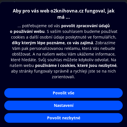
Blog
Obsah ke stažení
Moje O2 Knihovna
Další zábava
© O2 Czech Republic a.s.
Nákupní řád
Přístupnost
Aplikace O2 Knihovna
Zásady zpracování osobních údajů
Čti a poslouchej své e-knihy a
Cookies
audioknihy rychleji a pohodlněji.
Nastavení cookies
STÁHNOUT