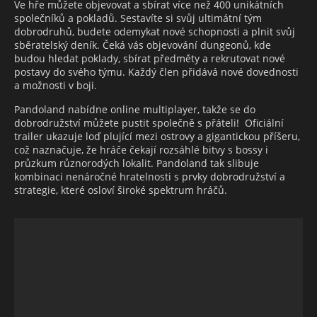
Ve hře můžete objevovat a sbírat více než 400 unikátních
společníků a pokladů. Sestavíte si svůj ultimátní tým
dobrodruhů, budete odemykat nové schopnosti a plnit svůj
sběratelský deník. Čeká vás objevování dungeonů, kde
budou hledat poklady, sbírat předměty a rekrutovat nové
postavy do svého týmu. Každý člen přidává nové dovednosti
a možnosti v boji.
Pandoland nabídne online multiplayer, takže se do
dobrodružství můžete pustit společně s přáteli! Oficiální
trailer ukazuje loď plující mezi ostrovy a gigantickou příšeru,
což naznačuje, že hráče čekají rozsáhlé bitvy s bossy i
průzkum různorodých lokalit. Pandoland tak slibuje
kombinaci nenáročné hratelnosti s prvky dobrodružství a
strategie, které osloví široké spektrum hráčů.