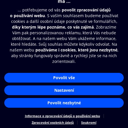
Obsah ke stažení
Moje O2 Knihovna
Další zábava
© O2 Czech Republic a.s.
Nákupní řád
Přístupnost
Aplikace O2 Knihovna
Zásady zpracování osobních údajů
Čti a poslouchej své e-knihy a
Cookies
audioknihy rychleji a pohodlněji.
Nastavení cookies
STÁHNOUT