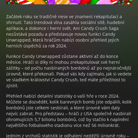
Začátek roku se tradičně nese ve znamení rekapitulací a
shrnutí. Tato trendová vlna zasáhla sociální sítě, hudební
aplikace, a dokonce i herní svět. Ani Candy Crush Saga
nezůstává pozadu a představuje novou funkci Candy
Unwrapped, která hráčům nabízí osobní přehled jejich
herních úspěchů za rok 2024.
Funkce Candy Unwrapped zůstane aktivní až do konce
měsíce. Hráči si díky ní mohou zrekapitulovat své herní
zážitky – od počtu nasbíraných bonbónů až po nejnáročnější
úrovně, které překonali. Pokud vás kdy zajímalo, jak si vedete
ve sladkém království Candy Crush, teď máte příležitost to
zjistit.
Přehled nabízí detailní statistiky o vaší hře v roce 2024.
Můžete se dozvědět, kolik barevných bomb jste odpálili, kolik
bonbónů jste celkem sesbírali, a které úrovně vám daly
nejvíc zabrat. Pro představu – hráči z USA společně nasbírali
ohromujících 5,7 bilionu bonbónů, což by stačilo k naplnění
největšího fotbalového stadionu více než 56 milionkrát.
Jedním z vrcholů statistik je odhalení nejtěžší úrovně roku –