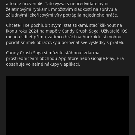
a tou je úroveň 46. Tato výzva s nepředvídatelnými
želatinovými rybkami, množstvím sladkostí na správu a
záludnými lékořicovými víry potrápila nejednoho hráče.
Chcete-li se pochlubit svými statistikami, stačí kliknout na
ikonu roku 2024 na mapě v Candy Crush Saga. Uživatelé iOS
mohou sdílet přímo, zatímco hráči na Androidu si mohou
pořídit snímek obrazovky a porovnat své výsledky s přáteli.
Candy Crush Saga si můžete stáhnout zdarma
prostřednictvím obchodu App Store nebo Google Play. Hra
obsahuje volitelné nákupy v aplikaci.