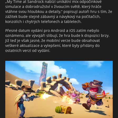
„My Time at Sandrock nabízí unikátní mix odpočinkové
simulace a dobrodružství v živoucím světě, který hráče
vtáhne svou hloubkou a detaily,“ popisují autoři hru s tím, že
zážitek bude stejně zábavný a návykový na počítačích,
konzolích i chytrých telefonech a tabletech.
Přesné datum vydání pro Android a iOS zatím nebylo
oznámeno, ale vývojáři slibují, že hra bude k dispozici brzy.
Již teď je však jasné, že mobilní verze bude obsahovat
veškeré aktualizace a vylepšení, které byly přidány do
ostatních verzí od vydání.