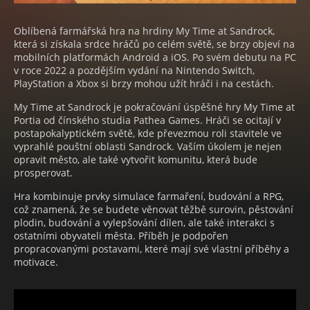
Oblíbená farmářská hra na hrdiny My Time at Sandrock,
která si získala srdce hráčů po celém světě, se brzy objeví na
mobilních platformách Android a iOS. Po svém debutu na PC
v roce 2022 a pozdějším vydání na Nintendo Switch,
PlayStation a Xbox si brzy mohou užít hráči i na cestách.
My Time at Sandrock je pokračování úspěšné hry My Time at
Portia od čínského studia Pathea Games. Hráči se ocitají v
postapokalyptickém světě, kde převezmou roli stavitele ve
vyprahlé pouštní oblasti Sandrock. Vaším úkolem je nejen
opravit město, ale také vytvořit komunitu, která bude
prosperovat.
Hra kombinuje prvky simulace farmaření, budování a RPG,
což znamená, že se budete věnovat těžbě surovin, pěstování
plodin, budování a vylepšování dílen, ale také interakci s
ostatními obyvateli města. Příběh je podpořen
propracovanými postavami, které mají své vlastní příběhy a
motivace.