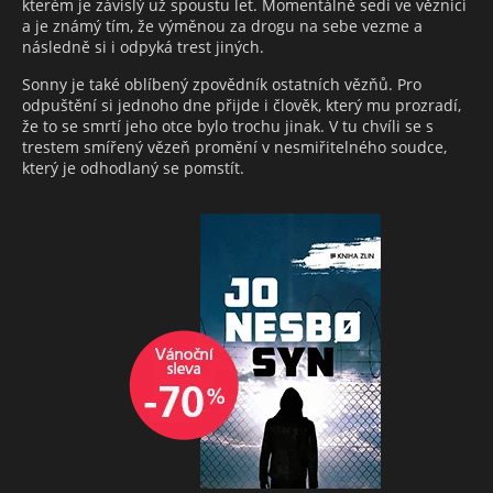
kterém je závislý už spoustu let. Momentálně sedí ve věznici
a je známý tím, že výměnou za drogu na sebe vezme a
následně si i odpyká trest jiných.
Sonny je také oblíbený zpovědník ostatních vězňů. Pro
odpuštění si jednoho dne přijde i člověk, který mu prozradí,
že to se smrtí jeho otce bylo trochu jinak. V tu chvíli se s
trestem smířený vězeň promění v nesmiřitelného soudce,
který je odhodlaný se pomstít.