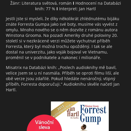
Žánr: Literatura světová, román
I
Hodnocení na Databázi
knih: 77 %
I
Interpret: Jan Hartl
Jestli jste si mysleli, že díky několikrát zhlédnutému bijáku
znáte Forresta Gumpa jako své boty, musíme vás vyvést z
omylu. Mnoho nového se o něm dozvíte z románu autora
Winstona Grooma. Na pozadí Ameriky druhé poloviny 20.
století si v nezkrácené verzi můžete vychutnat příběh
Forresta, který byl možná trochu opožděný. I tak se ale
dostal na univerzitu, jako voják bojoval ve Vietnamu,
proměnil se v podnikatele a nakonec i milionáře.
Misatrix na Databázi knih: „Poslech audioknihy mě bavil,
velice jsem se u ní nasmála. Příběh se oproti filmu liší, ale
obě verze jsou zdařilé. Pokud hledáte nenáročný, vtipný
příběh, Forresta doporučuji.“ Audioknihu skvěle načetl Jan
Hartl.