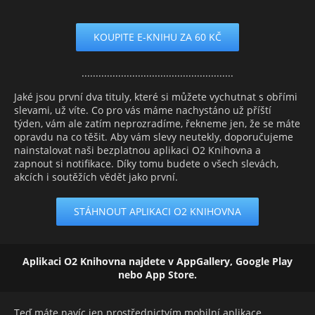
KOUPITE E-KNIHU ZA 60 KČ
......................................................
Jaké jsou první dva tituly, které si můžete vychutnat s obřími
slevami, už víte. Co pro vás máme nachystáno už příští
týden, vám ale zatím neprozradíme, řekneme jen, že se máte
opravdu na co těšit. Aby vám slevy neutekly, doporučujeme
nainstalovat naši bezplatnou aplikaci O2 Knihovna a
zapnout si notifikace. Díky tomu budete o všech slevách,
akcích i soutěžích vědět jako první.
STÁHNOUT APLIKACI O2 KNIHOVNA
Aplikaci O2 Knihovna najdete v AppGallery, Google Play
nebo App Store.
Teď máte navíc jen prostřednictvím mobilní aplikace