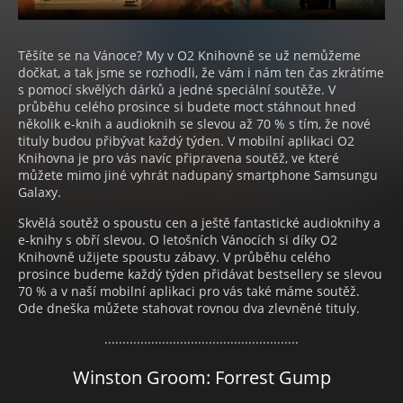
Těšíte se na Vánoce? My v O2 Knihovně se už nemůžeme
dočkat, a tak jsme se rozhodli, že vám i nám ten čas zkrátíme
s pomocí skvělých dárků a jedné speciální soutěže. V
průběhu celého prosince si budete moct stáhnout hned
několik e-knih a audioknih se slevou až 70 % s tím, že nové
tituly budou přibývat každý týden. V mobilní aplikaci O2
Knihovna je pro vás navíc připravena soutěž, ve které
můžete mimo jiné vyhrát nadupaný smartphone Samsungu
Galaxy.
Skvělá soutěž o spoustu cen a ještě fantastické audioknihy a
e-knihy s obří slevou. O letošních Vánocích si díky O2
Knihovně užijete spoustu zábavy. V průběhu celého
prosince budeme každý týden přidávat bestsellery se slevou
70 % a v naší mobilní aplikaci pro vás také máme soutěž.
Ode dneška můžete stahovat rovnou dva zlevněné tituly.
......................................................
Winston Groom: Forrest Gump