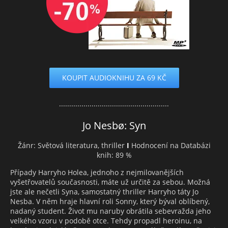
KOUPIT AUDIOKNIHU ZA 69 KČ
......................................................
Jo Nesbø: Syn
Žánr: Světová literatura, thriller
I
Hodnocení na Databázi
knih: 89 %
Případy Harryho Holea, jednoho z nejmilovanějších
vyšetřovatelů současnosti, máte už určitě za sebou. Možná
jste ale nečetli Syna, samostatný thriller Harryho táty Jo
Nesba. V něm hraje hlavní roli Sonny, který býval oblíbený,
nadaný student. Život mu naruby obrátila sebevražda jeho
velkého vzoru v podobě otce. Tehdy propadl heroinu, na