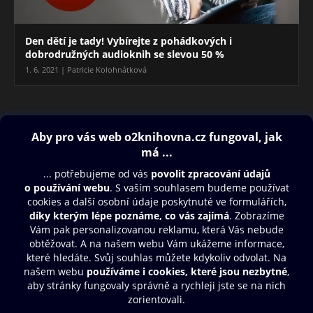
Den dětí je tady! Vybírejte z pohádkových i
dobrodružných audioknih se slevou 50 %
1. 6. 2021 | Patricie Kolohnátková
Blog
Obsah ke stažení
Moje O2 Knihovna
Další zábava
© O2 Czech Republic a.s.