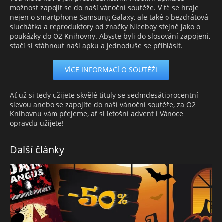
možnost zapojit se do naší vánoční soutěže. V té se hraje
nejen o smartphone Samsung Galaxy, ale také o bezdrátová
sluchátka a reproduktory od značky Niceboy stejně jako o
poukázky do O2 Knihovny. Abyste byli do slosování zapojeni,
stačí si stáhnout naši apku a jednoduše se přihlásit.
VÍCE INFORMACÍ O SOUTĚŽI
Ať už si tedy užijete skvělé tituly se sedmdesátiprocentní
slevou anebo se zapojíte do naší vánoční soutěže, za O2
Knihovnu vám přejeme, ať si letošní advent i Vánoce
opravdu užijete!
Další články