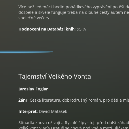
Více než jedenáct hodin pohádkového vyprávění potěší dě
dospělé a skvěle funguje třeba na dlouhé cesty autem n
společné večery.
Hodnocení na Databázi knih
: 95 %
Tajemství Velkého Vonta
Jaroslav Foglar
Žánr
: Česká literatura, dobrodružný román, pro děti a m
Interpret:
David Matásek
Stínadla znovu ožívají a Rychlé šípy stojí před další záha
Velký Vont Vláďa Dratuš se chová podivně a mezi uličkam