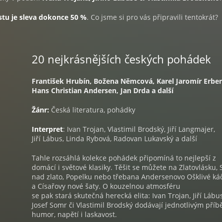
stu je sleva dokonce 50 %
. Co jsme si pro vás připravili tentokrát?
20 nejkrásnějších českých pohádek
František Hrubín, Božena Němcová, Karel Jaromír Erben
Hans Christian Andersen, Jan Drda a další
Žánr:
Česká literatura, pohádky
Interpret
: Ivan Trojan, Vlastimil Brodský, Jiří Langmajer,
Jiří Lábus, Linda Rybová, Radovan Lukavský a další
Tahle rozsáhlá kolekce pohádek připomíná to nejlepší z
domácí i světové klasiky. Těšit se můžete na Zlatovlásku, 
nad zlato, Popelku nebo třebana Andersenovo Ošklivé ká
a Císařovy nové šaty. O kouzelnou atmosféru
se pak stará skutečná herecká elita: Ivan Trojan, Jiří Lábus
Josef Somr či Vlastimil Brodský dodávají jednotlivým pří
humor, napětí i laskavost.