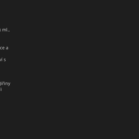
 ml.,
ce a
í s
iřiny
i