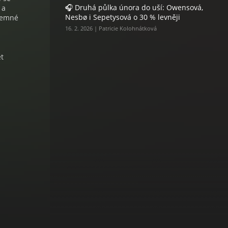
🎧 Druhá půlka února do uší: Owensová,
 a
Nesbø i Sepetysová o 30 % levněji
ajemné
16. 2. 2026 | Patricie Kolohnátková
ět