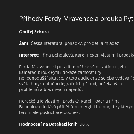
Příhody Ferdy Mravence a brouka Pyt
Ondřej Sekora
Žánr
: Česká literatura, pohádky, pro děti a mládež
Interpret
: Jiřina Bohdalová, Karel Höger, Vlastimil Brodsk
Ferda Mravenec si poradí téměř se vším, zatímco jeho
kamarád brouk Pytlík dokáže zamotat i ty
nejjednodušší situace. V této audioknize se oba vydávají 
světa hmyzu plného legračních příhod, nečekaných
problémů a bláznivých nápadů.
Herecké trio Vlastimil Brodský, Karel Höger a Jiřina
Bohdalová dodává příběhům energii i humor, díky který
baví malé posluchače dodnes.
Hodnocení na Databázi knih
: 90 %