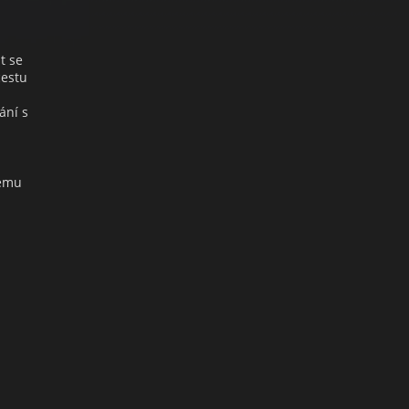
t se
cestu
ání s
rému