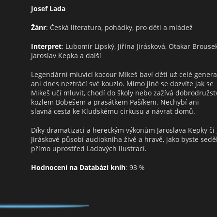
Josef Lada
Žánr
: Česká literatura, pohádky, pro děti a mládež
Interpret
: Lubomír Lipský, Jiřina Jirásková, Otakar Brousek
Jaroslav Kepka a další
Legendární mluvící kocour Mikeš baví děti už celé genera
ani dnes neztrácí své kouzlo. Mimo jiné se dozvíte jak se
Mikeš učí mluvit, chodí do školy nebo zažívá dobrodružstv
kozlem Bobešem a prasátkem Pašíkem. Nechybí ani
slavná cesta ke Kludskému cirkusu a návrat domů.
Díky dramatizaci a hereckým výkonům Jaroslava Kepky či J
Jiráskové působí audiokniha živě a hravě, jako byste seděl
přímo uprostřed Ladových ilustrací.
Hodnocení na Databázi knih
: 93 %