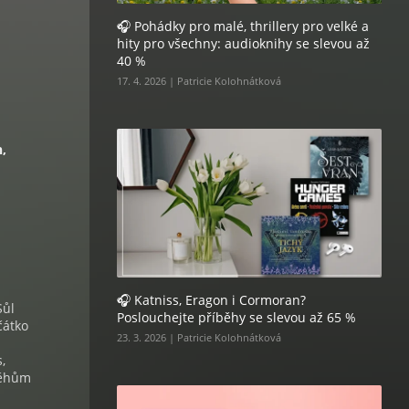
🎧 Pohádky pro malé, thrillery pro velké a
hity pro všechny: audioknihy se slevou až
40 %
17. 4. 2026 | Patricie Kolohnátková
,
🎧 Katniss, Eragon i Cormoran?
Sůl
Poslouchejte příběhy se slevou až 65 %
čátko
23. 3. 2026 | Patricie Kolohnátková
,
běhům