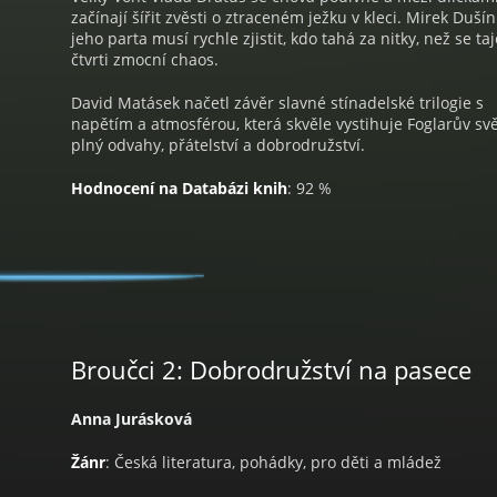
začínají šířit zvěsti o ztraceném ježku v kleci. Mirek Dušín
jeho parta musí rychle zjistit, kdo tahá za nitky, než se t
čtvrti zmocní chaos.
David Matásek načetl závěr slavné stínadelské trilogie s
napětím a atmosférou, která skvěle vystihuje Foglarův sv
plný odvahy, přátelství a dobrodružství.
Hodnocení na Databázi knih
: 92 %
Broučci 2: Dobrodružství na pasece
Anna Jurásková
Žánr
: Česká literatura, pohádky, pro děti a mládež