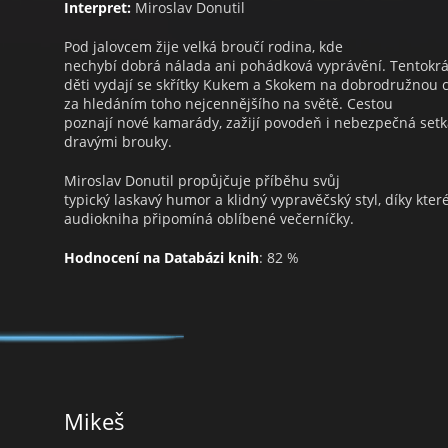
Interpret:
Miroslav Donutil
Pod jalovcem žije velká broučí rodina, kde
nechybí dobrá nálada ani pohádková vyprávění. Tentokrá
děti vydají se skřítky Kukem a Skokem na dobrodružnou 
za hledáním toho nejcennějšího na světě. Cestou
poznají nové kamarády, zažijí povodeň i nebezpečná setk
dravými brouky.
Miroslav Donutil propůjčuje příběhu svůj
typický laskavý humor a klidný vypravěčský styl, díky kte
audiokniha připomíná oblíbené večerníčky.
Hodnocení na Databázi knih
: 82 %
Mikeš