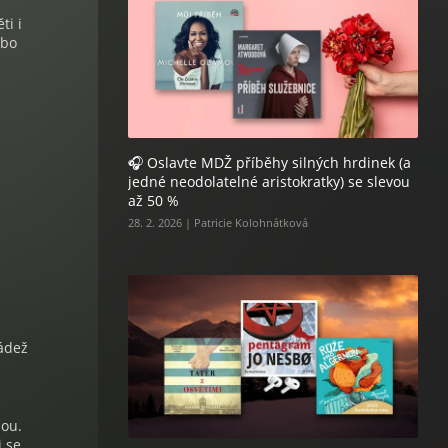
ti i
ebo
🎧 Oslavte MDŽ příběhy silných hrdinek (a
jedné neodolatelné aristokratky) se slevou
až 50 %
28. 2. 2026 | Patricie Kolohnátková
ládež
dou.
i se