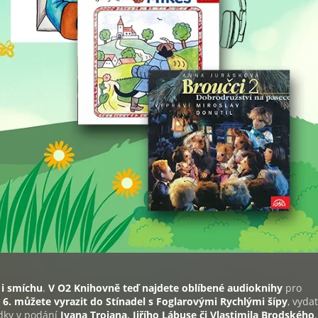
 i smíchu
.
V O2 Knihovně teď najdete oblíbené audioknihy
pro
 6. můžete vyrazit do Stínadel s Foglarovými Rychlými šípy
, vyda
dky v podání
Ivana Trojana, Jiřího Lábuse či Vlastimila Brodského
.