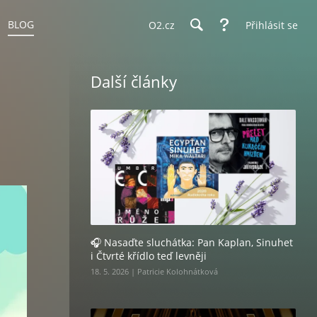
BLOG
O2.cz
Přihlásit se
Další články
🎧 Nasaďte sluchátka: Pan Kaplan, Sinuhet
i Čtvrté křídlo teď levněji
18. 5. 2026 | Patricie Kolohnátková