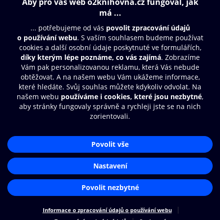
Obsah ke stažení
Moje O2 Knihovna
Další zábava
© O2 Czech Republic a.s.
Nákupní řád
Přístupnost
Aplikace O2 Knihovna
Zásady zpracování osobních údajů
Čti a poslouchej své e-knihy a
Cookies
audioknihy rychleji a pohodlněji.
Nastavení cookies
STÁHNOUT