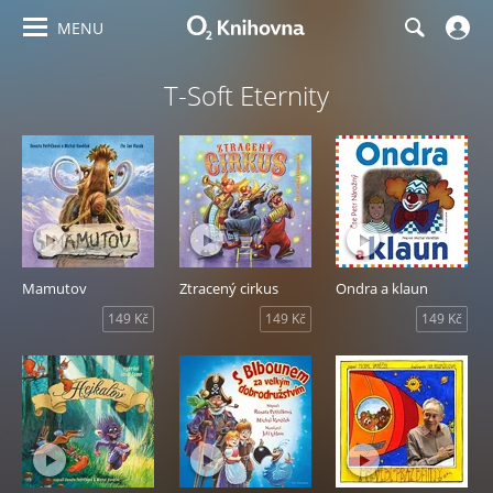
MENU
T-Soft Eternity
Mamutov
Ztracený cirkus
Ondra a klaun
149 Kč
149 Kč
149 Kč