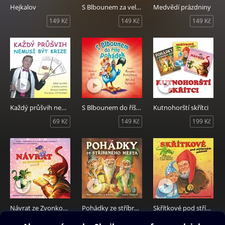
Hejkalov
S Blbounem za velkým dobrodružstvím
Medvědí prázdniny
149 Kč
149 Kč
149 Kč
Každý průšvih nemusí být krize
S Blbounem do říše pohádek
Kutnohorští skřítci
69 Kč
149 Kč
199 Kč
Návrat ze Zvonkové země
Pohádky ze stříbrného města
Skřítkové pod stříbrným městem
59 Kč
99 Kč
99 Kč