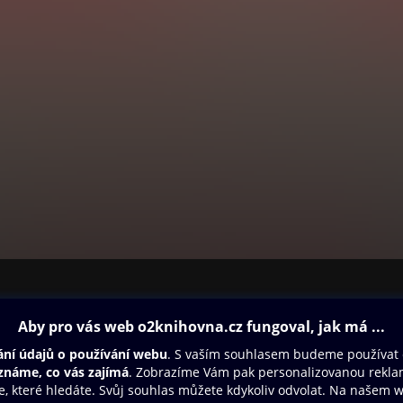
ovna
Další zábava
Oneplay
Oneplay Originály
Sport