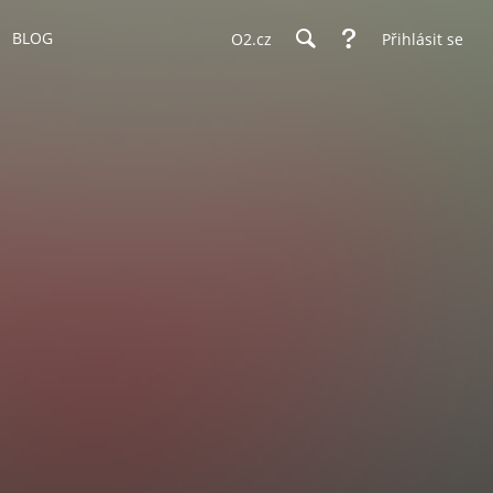
BLOG
O2.cz
Přihlásit se