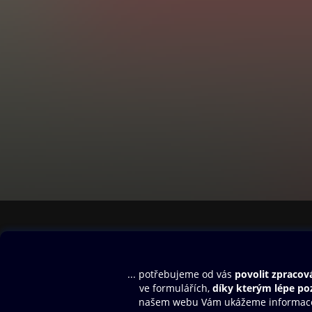
Obsah ke stažení
Moje O2 Knih
Uvítací melodie
Přihlásit se
Aplikace a hry
E-knihy
Dárkový poukaz
SMS/MMS Info
Audioknihy
Nápověda
Blog