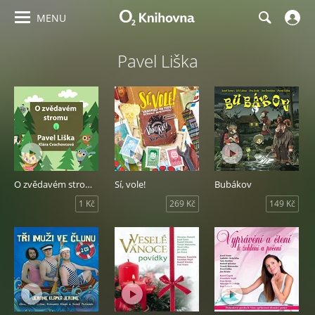
MENU
Pavel Liška
O zvědavém stromu
Sí, vole!
Bubákov
1 Kč
269 Kč
149 Kč