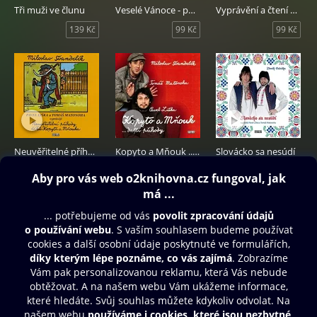
Tři muži ve člunu
Veselé Vánoce - povídky
Vyprávění a čtení k žehlení a pečení
139 Kč
99 Kč
99 Kč
Neuvěřitelné příhody žáků Kopyta a Mňouka
Kopyto a Mňouk ...další příhody
Slovácko sa nesúdí
139 Kč
139 Kč
139 Kč
Obsah ke stažení
Moje O2 Knihovna
Další zábava