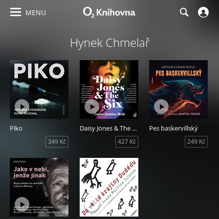
MENU
Hynek Chmelař
Piko
Daisy Jones & The Six
Pes baskervillský
349 Kč
427 Kč
249 Kč