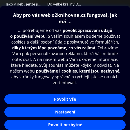
Jako v nebi, jenže jinak
Do velké krajiny Dudédu
299 Kč
229 Kč
Obsah ke stažení
Moje O2 Knihovna
Další zábava
© O2 Czech Republic a.s.
Nákupní řád
Přístupnost
Aplikace O2 Knihovna
Zásady zpracování osobních údajů
Čti a poslouchej své e-knihy a
Cookies
audioknihy rychleji a pohodlněji.
Nastavení cookies