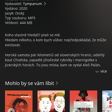
Vydavatel:
Tympanum
Vydáno: 2020
Jazyk: český
Typ souboru: MP3
Velikost: 444 MB
Koho vlastně hledáš? ptali se mě.
Hledám někoho, o kom bych vůbec nepředpokládal, že může
existovat.
Horská samota pár kilometrů od slovenských hranic, odehlý
kout Chodska, zapadlé jihočeské rybníky i maringotka v
Jizerských horách. To jsou místa, kam se vydal Aleš Palán,
autor audioknižního bestselleru Raději zešílet v divočině, na
více
svých výpravách za samotáři, kteří se rozhodli pojmout život
po svém. Nová setkání s lidmi, kteří svou životní filosofii žijí
Mohlo by se vám líbit
až do krajnosti je poselstvím o svobodě, která má mnoho
podob. Od přátelství se zvířaty a blízkého vztahu s přírodou,
až po skromný, utajený život jediného českého poustevníka
nebo kočování ve starém vojenském náklaďáku.
Devět hereckých osobností v dialogu s příběhy solitérů z
Čech a Moravy, ve kterých nechybí mystika, svérázná