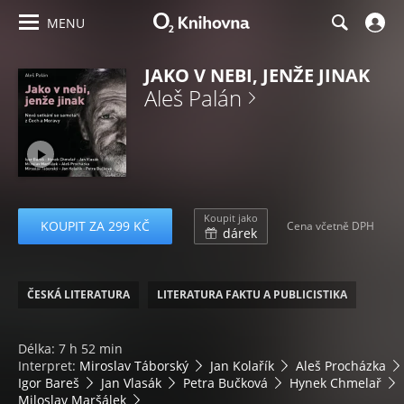
MENU
JAKO V NEBI, JENŽE JINAK
Aleš Palán
Koupit jako
KOUPIT ZA 299 KČ
Cena včetně DPH
dárek
ČESKÁ LITERATURA
LITERATURA FAKTU A PUBLICISTIKA
Délka: 7 h 52 min
Interpret:
Miroslav Táborský
Jan Kolařík
Aleš Procházka
Igor Bareš
Jan Vlasák
Petra Bučková
Hynek Chmelař
Miloslav Maršálek