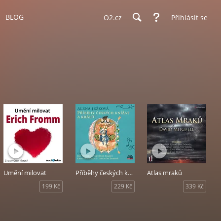
BLOG
O2.cz
Přihlásit se
Umění milovat
Příběhy českých knížat a králů
Atlas mraků
199 Kč
229 Kč
339 Kč