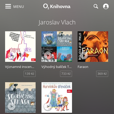
MENU
Jaroslav Vlach
Významné inscenace Mahenovy činohry v Brně
Výhodný balíček Tympanum - Dramatizace pro děti
Faraon
139 Kč
733 Kč
369 Kč