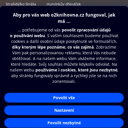
Strašidýlko Stráša
Hurvínkův dřeváček
149 Kč
99 Kč
Obsah ke stažení
Moje O2 Knihovna
Další zábava
© O2 Czech Republic a.s.
Nákupní řád
Přístupnost
Aplikace O2 Knihovna
Zásady zpracování osobních údajů
Čti a poslouchej své e-knihy a
Cookies
audioknihy rychleji a pohodlněji.
Nastavení cookies