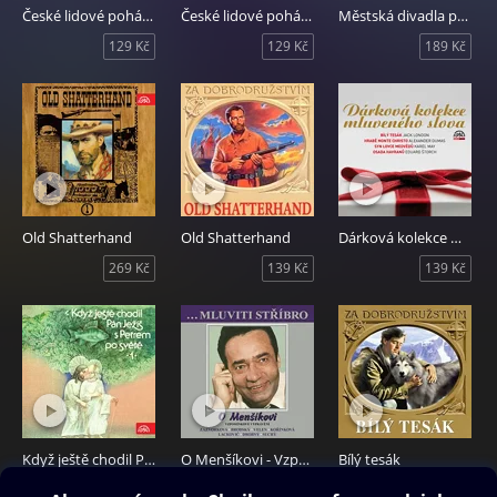
České lidové pohádky 2
České lidové pohádky 1
Městská divadla pražská. K 30. výročí založení
129 Kč
129 Kč
189 Kč
Old Shatterhand
Old Shatterhand
Dárková kolekce mluveného slova
269 Kč
139 Kč
139 Kč
Když ještě chodil Pán Ježíš s Petrem po světě
O Menšíkovi - Vzpomínkové vyprávění
Bílý tesák
189 Kč
99 Kč
99 Kč