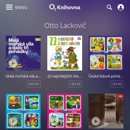
MENU
Otto Lackovič
Malá mořská víla a další tři pohádky
22 nejmilejších českých pohádek
České lidové pohádky 4
249 Kč
189 Kč
129 Kč