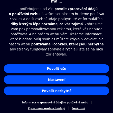
© O2 Czech Republic a.s.
Nákupní řád
Přístupnost
Zásady zpracování osobních údajů
Cookies
Nastavení cookies
Aplikace O2 Knihovna
Čti a poslouchej své e-knihy a
audioknihy rychleji a pohodlněji.
STÁHNOUT