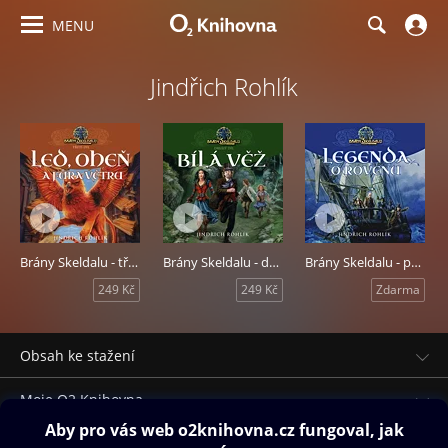
MENU
Jindřich Rohlík
Brány Skeldalu - třetí díl: Led, oheň a fůra větru
Brány Skeldalu - druhý díl: Bílá věž
Brány Skeldalu - první díl: Legenda o Rovenu
249 Kč
249 Kč
Zdarma
Obsah ke stažení
Moje O2 Knihovna
Další zábava