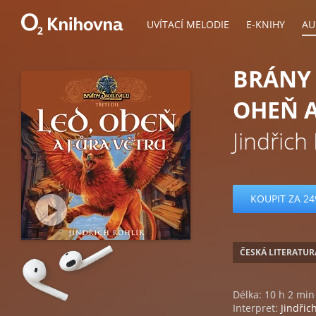
UVÍTACÍ MELODIE
E-KNIHY
AU
BRÁNY 
OHEŇ A
Jindřich
KOUPIT ZA 24
ČESKÁ LITERATUR
Délka: 10 h 2 min
Interpret:
Jindřic