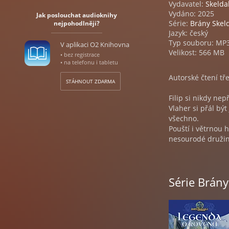
Vydavatel:
Skelda
Vydáno: 2025
Jak poslouchat audioknihy
Série:
Brány Skel
nejpohodlněji?
Jazyk: český
Typ souboru: MP
V aplikaci O2 Knihovna
Velikost: 566 MB
• bez registrace
• na telefonu i tabletu
Autorské čtení tře
STÁHNOUT ZDARMA
Filip si nikdy nep
Vlaher si přál být
všechno.
Pouští i větrnou 
nesourodé družin
zachránili svět.
Nejvtipnější fanta
Série Brány
Terryho Pratchett
Natočeno ve stud
Audiokniha Brány S