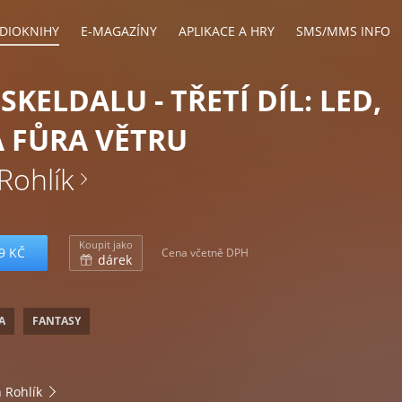
DIOKNIHY
E-MAGAZÍNY
APLIKACE A HRY
SMS/MMS INFO
SKELDALU - TŘETÍ DÍL: LED,
 FŮRA VĚTRU
 Rohlík
Koupit jako
9 KČ
Cena včetně DPH
dárek
A
FANTASY
h Rohlík