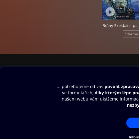
Brány Skeldalu - první díl: Legenda o Rovenu
Zdarma
Obsah ke stažení
Moje O2 Knih
Uvítací melodie
Přihlásit se
Aplikace a hry
E-knihy
Dárkový poukaz
SMS/MMS Info
Audioknihy
Nápověda
Blog
E-magazíny
Napište nám
Nákupní řád
© O2 Czech Republic a.s.