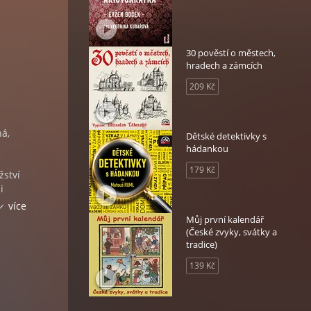
30 pověstí o městech,
hradech a zámcích
209 Kč
ná,
Dětské detektivky s
hádankou
179 Kč
žství
i
více
Můj první kalendář
(České zvyky, svátky a
tradice)
139 Kč
k.