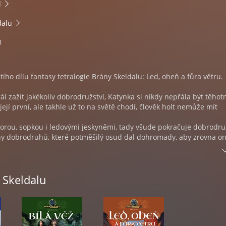
l
dalu
3
tího dílu fantasy tetralogie Brány Skeldalu: Led, oheň a fůra větru.
řál zažít jakékoliv dobrodružství, Katynka si nikdy nepřála být těhot
 její první, ale takhle už to na světě chodí, člověk holt nemůže mít
horou, sopkou i ledovými jeskyněmi, tady všude pokračuje dobrodru
y dobrodruhů, které potměšilý osud dal dohromady, aby zrovna on
sy od dob největšího světového spisovatele, filosofa a myslitele,
 Skeldalu
a.
iu Retro Nation.
keldalu - třetí díl: Led, oheň a fůra větru. Čte autor Jindřich Rohlí