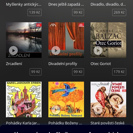
Myšlenky antických klasiků
Dnes ještě zapadá slunce nad Atlantidou
Divadlo, divadlo, divadlo Tyl
139 Kč
99 Kč
269 Kč
Zrcadlení
Divadelní profily
Otec Goriot
99 Kč
99 Kč
179 Kč
Pohádky Karla Jaromíra Erbena
Pohádky Boženy Němcové
Staré pověsti české
69 Kč
69 Kč
69 Kč