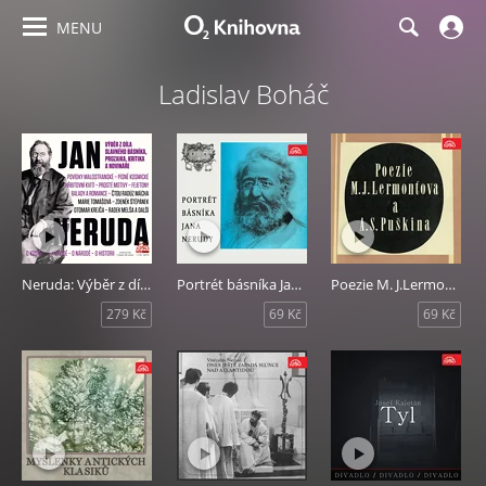
MENU
Ladislav Boháč
Neruda: Výběr z díla slavného básníka, prozaika, kritika a novináře
Portrét básníka Jana Nerudy
Poezie M. J.Lermontova a A. S. Puškina
279 Kč
69 Kč
69 Kč