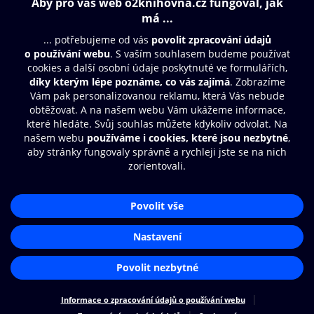
Obsah ke stažení
Moje O2 Knihovna
Další zábava
© O2 Czech Republic a.s.
Nákupní řád
Přístupnost
Aplikace O2 Knihovna
Zásady zpracování osobních údajů
Čti a poslouchej své e-knihy a
Cookies
audioknihy rychleji a pohodlněji.
Nastavení cookies
STÁHNOUT